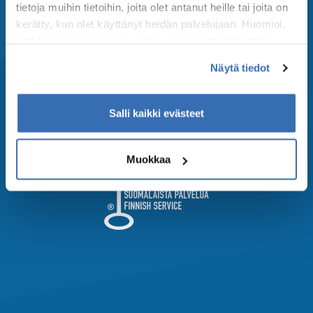
Menestys Travel
tietoja muihin tietoihin, joita olet antanut heille tai joita on
kerätty, kun olet käyttänyt heidän palvelujaan. Huomioi,
OK-Matkat
että toimiakseen osa sivuston palveluista edellyttää
Matka-Agentit
teknisten välttämättömien evästeiden lisäksi anonyymien
Näytä tiedot
tilastoevästeiden hyväksymistä.
Salli kaikki evästeet
Privacy policy
Muokkaa