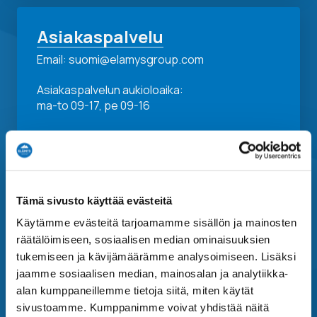
Asiakaspalvelu
Email: suomi@elamysgroup.com
Asiakaspalvelun aukioloaika:
ma-to 09-17, pe 09-16
Elämys Group
Tämä sivusto käyttää evästeitä
Elämys Group
Käytämme evästeitä tarjoamamme sisällön ja mainosten
Elämys DMC
räätälöimiseen, sosiaalisen median ominaisuuksien
Elämys Sport
tukemiseen ja kävijämäärämme analysoimiseen. Lisäksi
jaamme sosiaalisen median, mainosalan ja analytiikka-
Elämys Cruises
alan kumppaneillemme tietoja siitä, miten käytät
Elämys Live
sivustoamme. Kumppanimme voivat yhdistää näitä