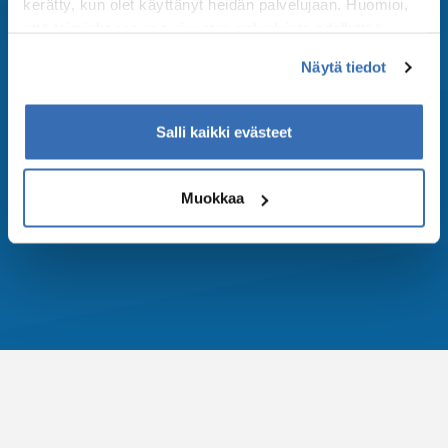
kerätty, kun olet käyttänyt heidän palvelujaan. Huomioi,
että toimiakseen osa sivuston palveluista edellyttää
teknisten välttämättömien evästeiden lisäksi anonyymien
Näytä tiedot
tilastoevästeiden hyväksymistä.
Privacy policy
Salli kaikki evästeet
Muokkaa