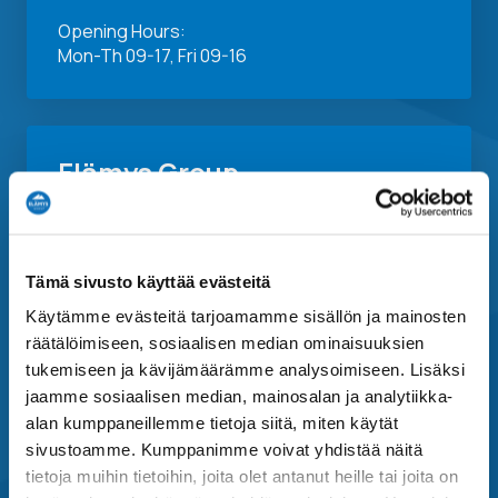
Opening Hours:
Mon-Th 09-17, Fri 09-16
Elämys Group
Elämys Group
Elämys DMC
Tämä sivusto käyttää evästeitä
Elämys Sport
Käytämme evästeitä tarjoamamme sisällön ja mainosten
Elämys Cruises
räätälöimiseen, sosiaalisen median ominaisuuksien
Elämys Live
tukemiseen ja kävijämäärämme analysoimiseen. Lisäksi
jaamme sosiaalisen median, mainosalan ja analytiikka-
Menestys Travel
alan kumppaneillemme tietoja siitä, miten käytät
OK-Matkat
sivustoamme. Kumppanimme voivat yhdistää näitä
Matka-Agentit
tietoja muihin tietoihin, joita olet antanut heille tai joita on