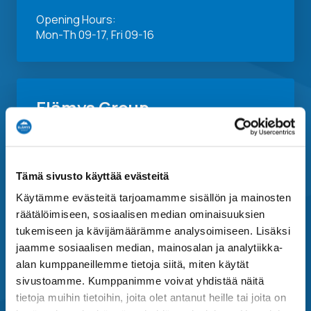
Opening Hours:
Mon-Th 09-17, Fri 09-16
Elämys Group
Elämys Group
Elämys DMC
Tämä sivusto käyttää evästeitä
Elämys Sport
Käytämme evästeitä tarjoamamme sisällön ja mainosten
Elämys Cruises
räätälöimiseen, sosiaalisen median ominaisuuksien
Elämys Live
tukemiseen ja kävijämäärämme analysoimiseen. Lisäksi
jaamme sosiaalisen median, mainosalan ja analytiikka-
Menestys Travel
alan kumppaneillemme tietoja siitä, miten käytät
OK-Matkat
sivustoamme. Kumppanimme voivat yhdistää näitä
Matka-Agentit
tietoja muihin tietoihin, joita olet antanut heille tai joita on