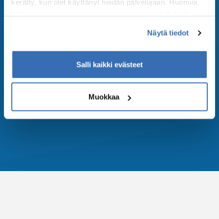
kerätty, kun olet käyttänyt heidän palvelujaan. Huomioi,
että toimiakseen osa sivuston palveluista edellyttää
teknisten välttämättömien evästeiden lisäksi anonyymien
Näytä tiedot
tilastoevästeiden hyväksymistä.
Privacy policy
Salli kaikki evästeet
Muokkaa