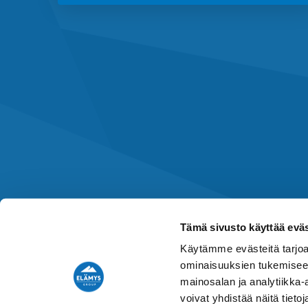
Tämä sivusto käyttää eväs
Käytämme evästeitä tarjoa
ominaisuuksien tukemisee
mainosalan ja analytiikka
voivat yhdistää näitä tietoja