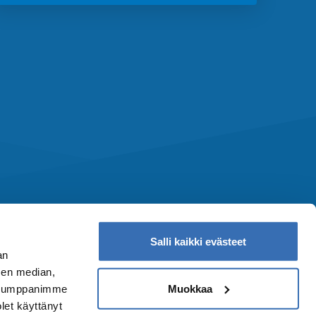
Salli kaikki evästeet
an
sen median,
Muokkaa
. Kumppanimme
olet käyttänyt