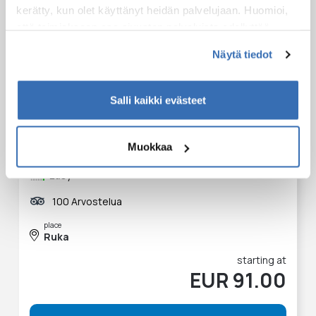
kerätty, kun olet käyttänyt heidän palvelujaan. Huomioi,
että toimiakseen osa sivuston palveluista edellyttää
teknisten välttämättömien evästeiden lisäksi anonyymien
Näytä tiedot
tilastoevästeiden hyväksymistä.
Salli kaikki evästeet
Ice fishing trip
Muokkaa
3 hours
Easy
100 Arvostelua
place
Ruka
starting at
EUR 91.00