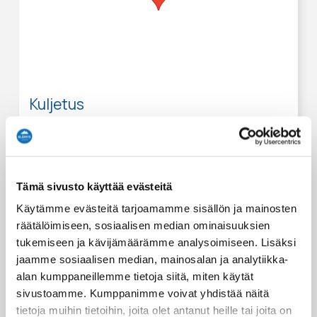
Kuljetus
Tätä elämystä varten tarjoamme kuljetuksen
seuraaviin paikkoihin:
Mastonaitio SkiBus stop at 10.00
Oivangin Lomakartano pick up point at 9.55
Tämä sivusto käyttää evästeitä
Ruka Valley SkiBus stop at 9.55
Käytämme evästeitä tarjoamamme sisällön ja mainosten
Ruka Village SkiBus stop at 09.45
räätälöimiseen, sosiaalisen median ominaisuuksien
Rukan Salonki pick up point at 09.25
tukemiseen ja kävijämäärämme analysoimiseen. Lisäksi
jaamme sosiaalisen median, mainosalan ja analytiikka-
alan kumppaneillemme tietoja siitä, miten käytät
sivustoamme. Kumppanimme voivat yhdistää näitä
tietoja muihin tietoihin, joita olet antanut heille tai joita on