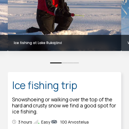
Ice fishing at Lake Rukajärvi
0
1
2
3
Ice fishing trip
Snowshoeing or walking over the top of the
hard and crusty snow we find a good spot for
ice fishing.
3 hours
Easy
100 Arvostelua