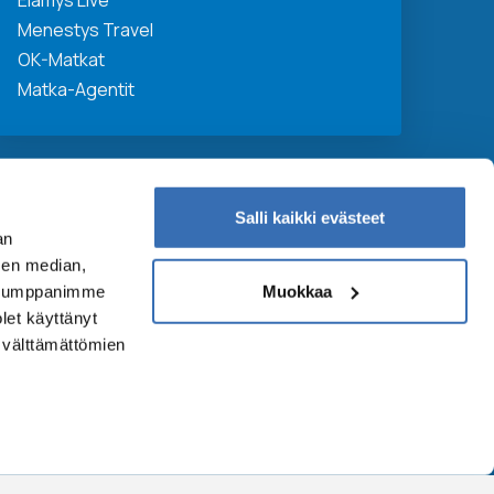
Elämys Live
Menestys Travel
OK-Matkat
Matka-Agentit
Salli kaikki evästeet
an
sen median,
Muokkaa
. Kumppanimme
olet käyttänyt
n välttämättömien