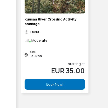
Kuusaa River Crossing Activity
package
1 hour
Moderate
place
Laukaa
starting at
EUR 35.00
Book Now!