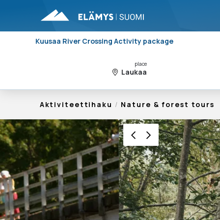
Kuusaa River Crossing Activity package
place
Laukaa
Aktiviteettihaku
/
Nature & forest tours