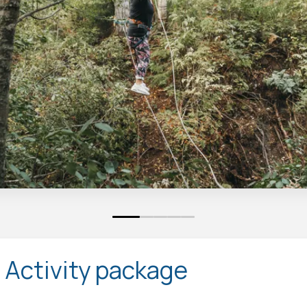
0
1
2
3
4
 Activity package