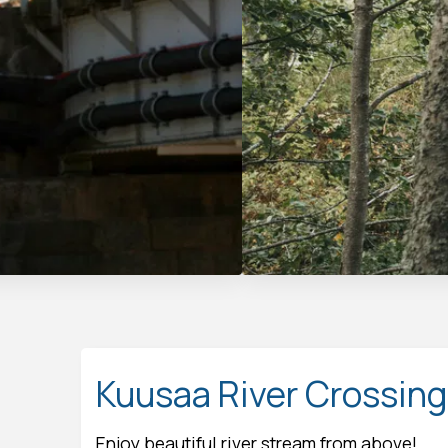
Kuusaa River Crossing
Enjoy beautiful river stream from above!