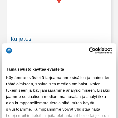
Kuljetus
Tätä elämystä varten tarjoamme kuljetuksen
seuraaviin paikkoihin:
MastonAitio SkiBus stop at 19.30
Oivangin Lomakartano pick up point at 19.25
Tämä sivusto käyttää evästeitä
Ruka Valley SkiBus stop at 19.25
Käytämme evästeitä tarjoamamme sisällön ja mainosten
Ruka Village SkiBus stop at 19.15
räätälöimiseen, sosiaalisen median ominaisuuksien
Rukan Salonki pick up point 19.05
tukemiseen ja kävijämäärämme analysoimiseen. Lisäksi
jaamme sosiaalisen median, mainosalan ja analytiikka-
alan kumppaneillemme tietoja siitä, miten käytät
sivustoamme. Kumppanimme voivat yhdistää näitä
tietoja muihin tietoihin, joita olet antanut heille tai joita on