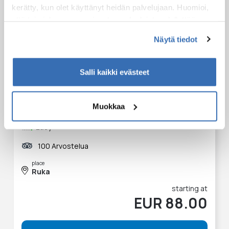
kerätty, kun olet käyttänyt heidän palvelujaan. Huomioi,
että toimiakseen osa sivuston palveluista edellyttää
teknisten välttämättömien evästeiden lisäksi anonyymien
Näytä tiedot
tilastoevästeiden hyväksymistä.
Salli kaikki evästeet
Starlight sledging to search for Northern Lights
Muokkaa
3 hours
Easy
100 Arvostelua
place
Ruka
starting at
EUR 88.00