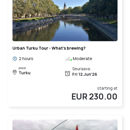
Urban Turku Tour - What's brewing?
2 hours
Moderate
place
Seuraava:
Turku
Fri 12.Jun'26
starting at
EUR 230.00