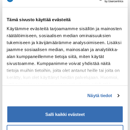
Tämä sivusto käyttää evästeitä
Käytämme evästeitä tarjoamamme sisällön ja mainosten
räätälöimiseen, sosiaalisen median ominaisuuksien
tukemiseen ja kävijämäärämme analysoimiseen. Lisäksi
jaamme sosiaalisen median, mainosalan ja analytiikka-
alan kumppaneillemme tietoja siitä, miten käytät
Reindeer Safari with Wilderness Lunch in Luosto
sivustoamme. Kumppanimme voivat yhdistää näitä
tietoja muihin tietoihin, joita olet antanut heille tai joita on
2 hours and 20 minutes
Easy
kerätty, kun olet käyttänyt heidän palvelujaan. Huomioi,
221 Arvostelua
että toimiakseen osa sivuston palveluista edellyttää
place
Seuraava:
teknisten välttämättömien evästeiden lisäksi anonyymien
Lappi
Näytä tiedot
Fri 04.Dec'26
tilastoevästeiden hyväksymistä.
starting at
Salli kaikki evästeet
EUR 130.00