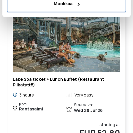
Muokkaa
Lake Spa ticket + Lunch Buffet (Restaurant
Piikatyttö)
3 hours
Very easy
place
Seuraava:
Rantasalmi
Wed 29.Jul'26
starting at
EUR 52.80