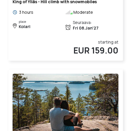
King of Ylläs - Hill climb with snowmobiles
3 hours
Moderate
place
Seuraava:
Kolari
Fri 08.Jan'27
starting at
EUR 159.00