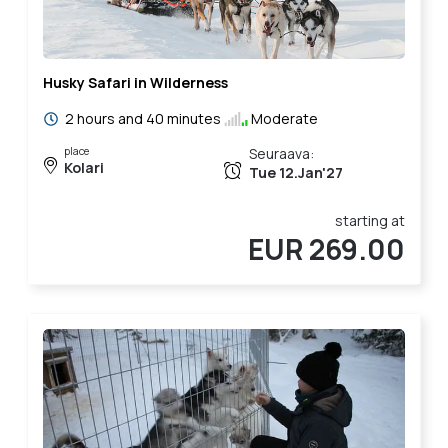
Husky Safari in Wilderness
2 hours and 40 minutes
Moderate
place
Seuraava:
Kolari
Tue 12.Jan'27
starting at
EUR 269.00