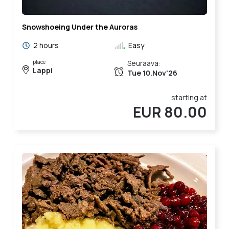
Snowshoeing Under the Auroras
2 hours
Easy
place
Seuraava:
Lappi
Tue 10.Nov'26
starting at
EUR 80.00