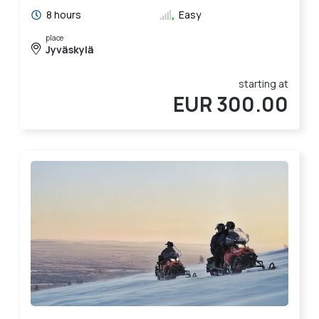
8 hours
Easy
place
Jyväskylä
starting at
EUR 300.00