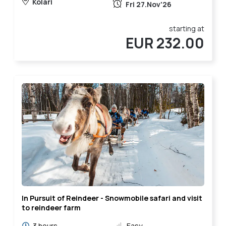
Kolari
Fri 27.Nov'26
starting at
EUR 232.00
In Pursuit of Reindeer - Snowmobile safari and visit
to reindeer farm
3 hours
Easy