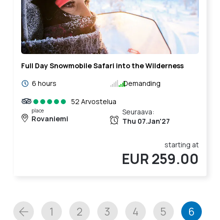
Full Day Snowmobile Safari into the Wilderness
6 hours
Demanding
52 Arvostelua
place
Seuraava:
Rovaniemi
Thu 07.Jan'27
starting at
EUR 259.00
1
2
3
4
5
6
Prev