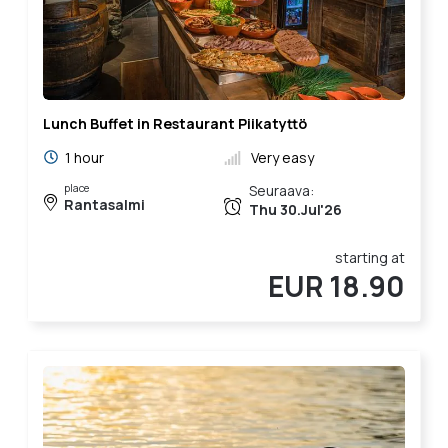
Lunch Buffet in Restaurant Piikatyttö
1 hour
Very easy
place
Seuraava:
Rantasalmi
Thu 30.Jul'26
starting at
EUR 18.90