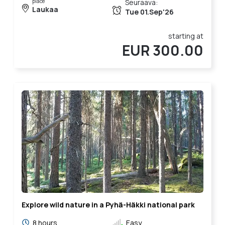
place
Seuraava:
Laukaa
Tue 01.Sep'26
starting at
EUR 300.00
Explore wild nature in a Pyhä-Häkki national park
8 hours
Easy