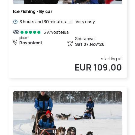
Ice Fishing - By car
3 hours and 30 minutes
Very easy
5 Arvostelua
place
Seuraava:
Rovaniemi
Sat 07.Nov'26
starting at
EUR 109.00