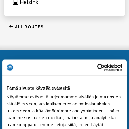
Helsinki
ALL ROUTES
Contact Information
Elämys DMC is part of Elämys Group -
Tämä sivusto käyttää evästeitä
corporation
Käytämme evästeitä tarjoamamme sisällön ja mainosten
Hämeentie 31, 00500 Helsinki
räätälöimiseen, sosiaalisen median ominaisuuksien
Booking Terms and Conditions
tukemiseen ja kävijämäärämme analysoimiseen. Lisäksi
jaamme sosiaalisen median, mainosalan ja analytiikka-
alan kumppaneillemme tietoja siitä, miten käytät