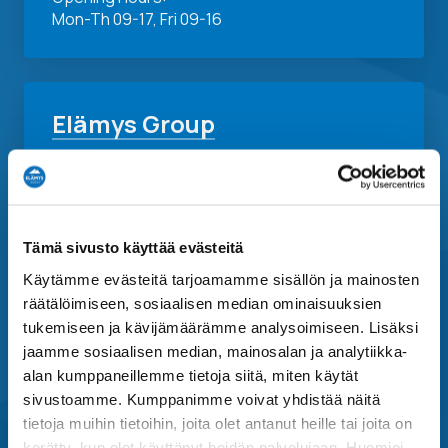
Mon-Th 09-17, Fri 09-16
Elämys Group
Elämys Group
Elämys DMC
Elämys Sport
Tämä sivusto käyttää evästeitä
Elämys Cruises
Käytämme evästeitä tarjoamamme sisällön ja mainosten
Elämys Live
räätälöimiseen, sosiaalisen median ominaisuuksien
Menestys Travel
tukemiseen ja kävijämäärämme analysoimiseen. Lisäksi
jaamme sosiaalisen median, mainosalan ja analytiikka-
OK-Matkat
alan kumppaneillemme tietoja siitä, miten käytät
Matka-Agentit
sivustoamme. Kumppanimme voivat yhdistää näitä
tietoja muihin tietoihin, joita olet antanut heille tai joita on
kerätty, kun olet käyttänyt heidän palvelujaan. Huomioi,