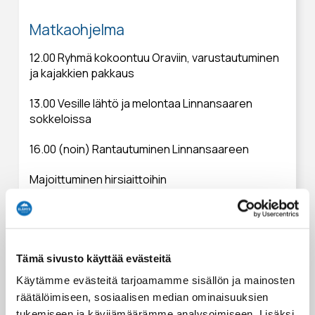
Matkaohjelma
12.00 Ryhmä kokoontuu Oraviin, varustautuminen
ja kajakkien pakkaus
13.00 Vesille lähtö ja melontaa Linnansaaren
sokkeloissa
16.00 (noin) Rantautuminen Linnansaareen
Majoittuminen hirsiaittoihin
Rantasauna lämpiää ja opas valmistaa illallisen
Vapaa aikaa tutkia saarta ja käydä museotorpalla
Tämä sivusto käyttää evästeitä
Huom: opas ei aina yövy saaressa ryhmän kanssa
Käytämme evästeitä tarjoamamme sisällön ja mainosten
räätälöimiseen, sosiaalisen median ominaisuuksien
Matkaohjelma
tukemiseen ja kävijämäärämme analysoimiseen. Lisäksi