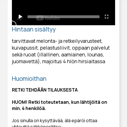
Hintaan sisältyy
tarvittavat melonta- ja retkeilyvarusteet,
kuivapussit, pelastusliivit, oppaan palvelut
sekä ruoat (illallinen, aamiainen, lounas,
juomavettä), majoitus 4 hlön hirsiaitassa
Huomioithan
RETKI TEHDÄÄN TILAUKSESTA
HUOM! Retki toteutetaan, kun lähtijöitä on
min. 4 henkilöä.
Jos sinulla on kysyttävää, älä epäröi ottaa
yhteyttä sähköpostitse: