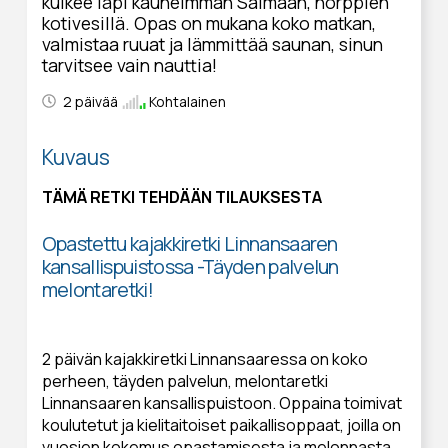
kulkee läpi kauneimman Saimaan, norppien
kotivesillä. Opas on mukana koko matkan,
valmistaa ruuat ja lämmittää saunan, sinun
tarvitsee vain nauttia!
2 päivää
Kohtalainen
Kuvaus
TÄMÄ RETKI TEHDÄÄN TILAUKSESTA
Opastettu kajakkiretki Linnansaaren
kansallispuistossa -Täyden palvelun
melontaretki!
2 päivän kajakkiretki Linnansaaressa on koko
perheen, täyden palvelun, melontaretki
Linnansaaren kansallispuistoon. Oppaina toimivat
koulutetut ja kielitaitoiset paikallisoppaat, joilla on
vuosien kokemus opastamisesta ja melonnasta