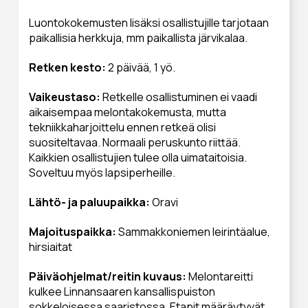
Luontokokemusten lisäksi osallistujille tarjotaan
paikallisia herkkuja, mm paikallista järvikalaa.
Retken kesto:
2 päivää, 1 yö.
Vaikeustaso:
Retkelle osallistuminen ei vaadi
aikaisempaa melontakokemusta, mutta
tekniikkaharjoittelu ennen retkeä olisi
suositeltavaa. Normaali peruskunto riittää.
Kaikkien osallistujien tulee olla uimataitoisia.
Soveltuu myös lapsiperheille.
Lähtö- ja paluupaikka:
Oravi
Majoituspaikka:
Sammakkoniemen leirintäalue,
hirsiaitat
Päiväohjelmat/reitin kuvaus:
Melontareitti
kulkee Linnansaaren kansallispuiston
sokkeloisessa saaristossa. Etapit määräytyvät