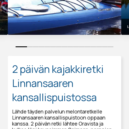
0
1
2
3
4
5
6
7
8
9
10
11
12
13
14
15
2 päivän kajakkiretki
Linnansaaren
kansallispuistossa
Lähde täyden palvelun melontaretkelle
Linnansaaren kansallispuistoon oppaan
kanssa. 2 päivän retki lähtee Oravista ja