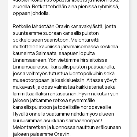
alueella. Retket tehdään aina pienissä ryhmissä,
oppaan johdolla.
Retkelle lähdetään Oravin kanavakylästä, josta
suuntaamme suoraan kansallispuiston
sokkeloiseen saaristoon. Melontareitti
mutkittelee kauniissa järvimaisemassa keskellä
kauneinta Saimaata, saapuen lopulta
Linnansaareen. Yön vietämme hirsiaitoissa
Linnansaaressa, kansallispuiston pääsaarella,
jossa voit myös tutustua luontopolkuihin sekä
museotorppaan ja kaskialueisiin. Aitassa yövyt
mukavasti ja opas valmistaa kaikki ateriat sekä
lämmittää illaksi rantasaunan. Hyvin nukutun yön
jälkeen jatkamme retkeä syvemmälle
kansallispuistoon ja todellisille norppavesille.
Hyvällä onnella saatamme nähdä myös alueen
kuuluisimman asukkaan saimaannorpan!
Melontaretken ja luonnossa nautitun erälounaan
jälkeen palaamme Oraviin.