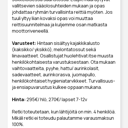
vallitsevien sääolosuhteiden mukaan ja opas
johdattaa ryhmän turvallisinta reittiä myöten. Jos
tuuli yltyy liian kovaksi opas voi muuttaa
reittisuunnitelmaa ja kuljemme osan matkasta
moottoriveneellä.
Varusteet:
Hintaan sisältyy kajakkikalusto
(kaksikko/ yksikkö), melontatossut sekä
liinavaatteet. Osallistujat huolehtivat itse muusta
henkilökohtaisesta varustuksestaan. Ota mukaan
vaihtovaatteita, pyyhe, hattu/ aurinkolasit,
sadevaatteet, aurinkorasva, juomapullo,
henkilökohtaiset hygieniatarvikkeet. Turvallisuus-
ja ensiapuvarustus kulkee oppaan mukana.
Hinta:
295€/ hlö, 270€/ lapset 7-12v
Retki toteutetaan, kun lähtijöitä on min. 4 henkilöä.
Mikäli retki ei toteudu palautamme varausmaksun
100%.