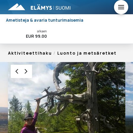
Ametisteja & avaria tunturimaisemia
alkaen
Varaa Nyt!
EUR 99.00
Aktiviteettihaku
/
Luonto ja metsäretket