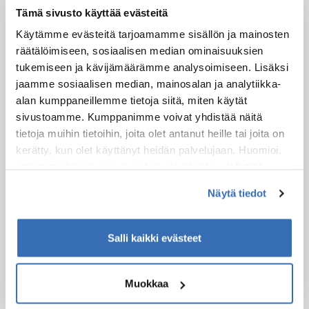
Pyhäntähti
Tämä sivusto käyttää evästeitä
Kurulas resort
Käytämme evästeitä tarjoamamme sisällön ja mainosten
Lapland Hotel Luostotunturi
räätälöimiseen, sosiaalisen median ominaisuuksien
Lucky ranch - Saloon (Front of the Restaurant)
tukemiseen ja kävijämäärämme analysoimiseen. Lisäksi
Northern light village Pyhä - front of the
jaamme sosiaalisen median, mainosalan ja analytiikka-
restaurant
alan kumppaneillemme tietoja siitä, miten käytät
Park side
sivustoamme. Kumppanimme voivat yhdistää näitä
Pyhä Igloos
tietoja muihin tietoihin, joita olet antanut heille tai joita on
Request a place in Pyhätunturi
kerätty, kun olet käyttänyt heidän palvelujaan. Huomioi,
että toimiakseen osa sivuston palveluista edellyttää
Request the place in Luosto
teknisten välttämättömien evästeiden lisäksi anonyymien
Santa's Hotel Aurora
Näytä tiedot
tilastoevästeiden hyväksymistä.
Ski-inn hotel Pyhätunturi
Sunday morning resort
Salli kaikki evästeet
Muokkaa