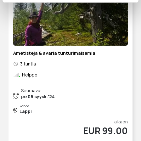
Ametisteja & avaria tunturimaisemia
3 tuntia
Helppo
Seuraava:
pe 06.syysk.'24
kohde
Lappi
alkaen
EUR 99.00