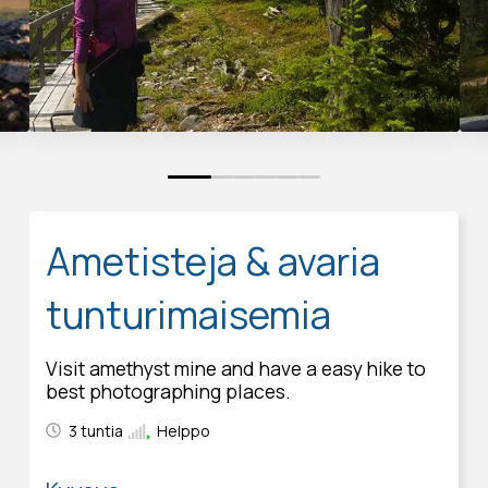
0
1
2
3
4
5
Ametisteja & avaria
tunturimaisemia
Visit amethyst mine and have a easy hike to
best photographing places.
3 tuntia
Helppo