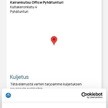
Kairankutsu Office Pyhätunturi
Kultakeronkatu 4
Pyhätunturi
Kuljetus
Tätä elämystä varten tarjoamme kuljetuksen
seuraaviin paikkoihin:
Kairankutsu Luosto, Call of the Wilderness Office-
storage
Kairankutsu Pyhätunturi Office / K-market