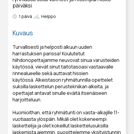
päiväksi
1 päivä
Helppo
Kuvaus
Turvallisesti ja helposti alkuun uuden
harrastuksen parissa! Koulutetut
hiihdonopettajamme neuvovat sinua varusteiden
käytössä, vievät sinut taitotasoasi vastaavalle
rinnealueelle sekä auttavat hissien
käytössä. Alkeistason ryhmätunnilla opettelet
suksilla laskettelun perustekniikan alkeita, ja
opettajat antavat sinulle eväitä itsenäiseen
harjoitteluun.
Huomioithan, että ryhmätunti on vasta-alkajille 11-
vuotiaasta ylöspäin. Mikäli olet kokeneempi
laskettelija ja olet kokeillut laskettelusuksilla
laskemista aiemmin, suosittelemme yksityistunnin