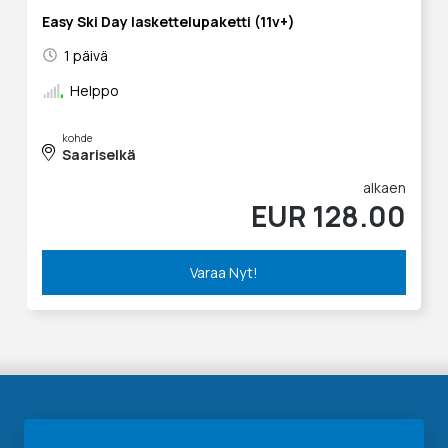
Easy Ski Day laskettelupaketti (11v+)
1 päivä
Helppo
kohde
Saariselkä
alkaen
EUR 128.00
Varaa Nyt!