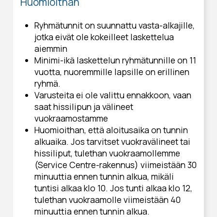
Huomioithan
Ryhmätunnit on suunnattu vasta-alkajille,
jotka eivät ole kokeilleet laskettelua
aiemmin
Minimi-ikä laskettelun ryhmätunnille on 11
vuotta, nuoremmille lapsille on erillinen
ryhmä.
Varusteita ei ole valittu ennakkoon, vaan
saat hissilipun ja välineet
vuokraamostamme
Huomioithan, että aloitusaika on tunnin
alkuaika. Jos tarvitset vuokravälineet tai
hissiliput, tulethan vuokraamollemme
(Service Centre-rakennus) viimeistään 30
minuuttia ennen tunnin alkua, mikäli
tuntisi alkaa klo 10. Jos tunti alkaa klo 12,
tulethan vuokraamolle viimeistään 40
minuuttia ennen tunnin alkua.