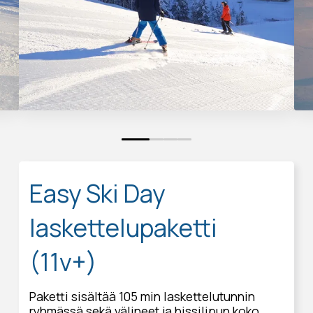
0
1
2
3
Easy Ski Day
laskettelupaketti
(11v+)
Paketti sisältää 105 min laskettelutunnin
ryhmässä sekä välineet ja hissilipun koko