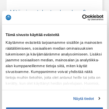
Mitä minun tulee tuoda mukana?
Osallistujilla tulee olla lasketteluun
soveltuvat vaatteet ja käsineet.
Tämä sivusto käyttää evästeitä
Talvivaatteita on vuokrattavissa
vuokraamossamme, ja hanskoja, pipoja ja
Käytämme evästeitä tarjoamamme sisällön ja mainosten
huppuja on mahdollista ostaa
räätälöimiseen, sosiaalisen median ominaisuuksien
SkiShopistamme.
tukemiseen ja kävijämäärämme analysoimiseen. Lisäksi
jaamme sosiaalisen median, mainosalan ja analytiikka-
alan kumppaneillemme tietoja siitä, miten käytät
Tapaamispaikat
sivustoamme. Kumppanimme voivat yhdistää näitä
Tämä elämys voidaan aloittaa seuraavista paikoista:
tietoja muihin tietoihin, joita olet antanut heille tai joita on
kerätty, kun olet käyttänyt heidän palvelujaan. Huomioi,
Saariselkä Ski & Sport Resort, Service Centre
Kullanhuuhtojantie
että toimiakseen osa sivuston palveluista edellyttää
Inari
teknisten välttämättömien evästeiden lisäksi anonyymien
Näytä tiedot
tilastoevästeiden hyväksymistä.