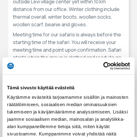
outside Levi village center yet within 10 km
distance from our office. Winter clothing include
thermal overall, winter boots, woollen socks,
woollen scarf, beanie and gloves.
Meeting time for our safaris is always before the
starting time of the safari. You will receive your
meeting time and point upon confirmation. Safari
starts when the group is clothed and ready to go.
Missed meeting time and point will result on
missed safari which will not be refunded.
Tämä sivusto käyttää evästeitä
Tapaamispaikat
Käytämme evästeitä tarjoamamme sisällön ja mainosten
Tämä elämys voidaan aloittaa seuraavista paikoista:
räätälöimiseen, sosiaalisen median ominaisuuksien
Safartica office
tukemiseen ja kävijämäärämme analysoimiseen. Lisäksi
Hiihtäjänkuja 10
jaamme sosiaalisen median, mainosalan ja analytiikka-
Sirkka
alan kumppaneillemme tietoja siitä, miten käytät
sivustoamme. Kumppanimme voivat yhdistää näitä