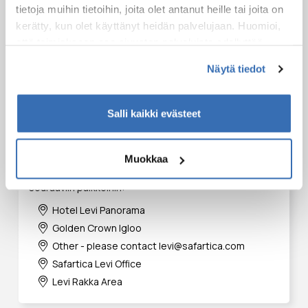
tietoja muihin tietoihin, joita olet antanut heille tai joita on
kerätty, kun olet käyttänyt heidän palvelujaan. Huomioi,
että toimiakseen osa sivuston palveluista edellyttää
teknisten välttämättömien evästeiden lisäksi anonyymien
Näytä tiedot
tilastoevästeiden hyväksymistä.
Salli kaikki evästeet
Kuljetus
Muokkaa
Tätä elämystä varten tarjoamme kuljetuksen
seuraaviin paikkoihin:
Hotel Levi Panorama
Golden Crown Igloo
Other - please contact levi@safartica.com
Safartica Levi Office
Levi Rakka Area