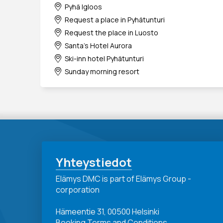
Pyhä Igloos
Request a place in Pyhätunturi
Request the place in Luosto
Santa's Hotel Aurora
Ski-inn hotel Pyhätunturi
Sunday morning resort
Yhteystiedot
Elämys DMC is part of Elämys Group -
corporation
Hämeentie 31, 00500 Helsinki
Booking Terms and Conditions