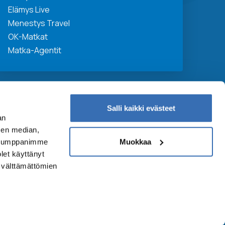
Elämys Live
Menestys Travel
OK-Matkat
Matka-Agentit
Salli kaikki evästeet
an
sen median,
Muokkaa
. Kumppanimme
olet käyttänyt
n välttämättömien