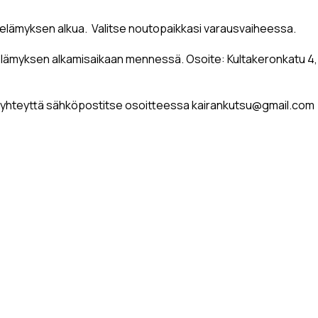
 elämyksen alkua. Valitse noutopaikkasi varausvaiheessa.
e elämyksen alkamisaikaan mennessä. Osoite: Kultakeronkatu 4
hin yhteyttä sähköpostitse osoitteessa kairankutsu@gmail.com