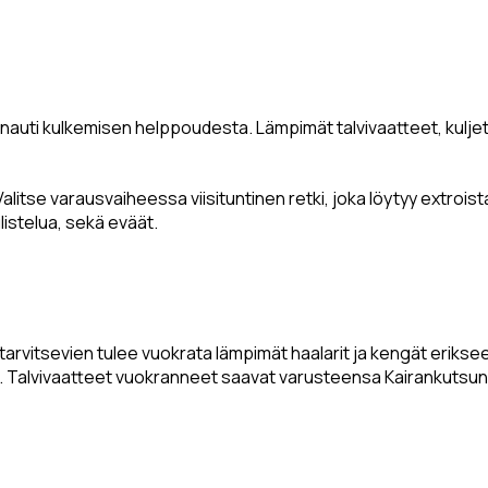
a nauti kulkemisen helppoudesta. Lämpimät talvivaatteet, kuljet
alitse varausvaiheessa viisituntinen retki, joka löytyy extroist
listelua, sekä eväät.
ä tarvitsevien tulee vuokrata lämpimät haalarit ja kengät erikse
. Talvivaatteet vuokranneet saavat varusteensa Kairankutsun