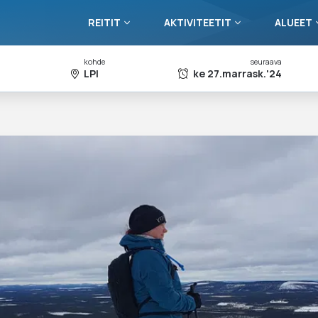
REITIT
AKTIVITEETIT
ALUEET
kohde
seuraava
LPI
ke 27.marrask.'24