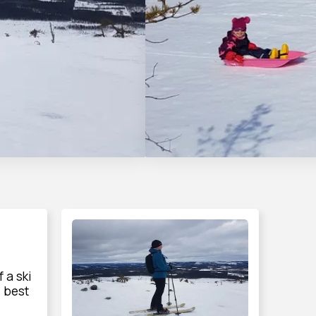
 a ski
 best