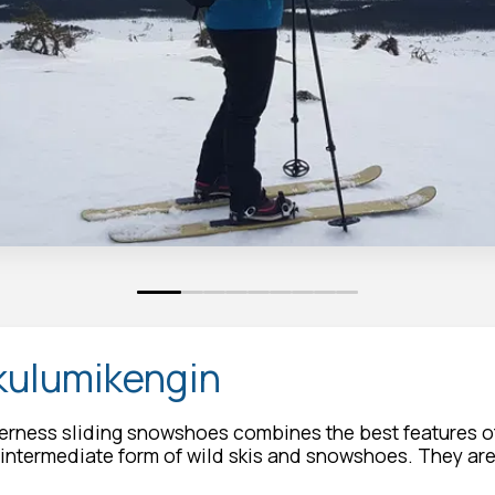
0
1
2
3
4
5
6
7
8
ukulumikengin
derness sliding snowshoes combines the best features of
intermediate form of wild skis and snowshoes. They are