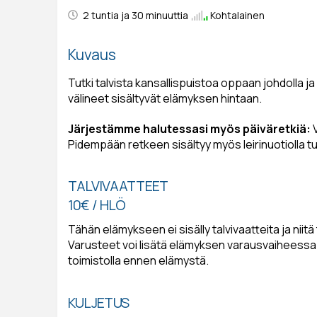
2 tuntia ja 30 minuuttia
Kohtalainen
Kuvaus
Tutki talvista kansallispuistoa oppaan johdolla j
välineet sisältyvät elämyksen hintaan.
Järjestämme halutessasi myös päiväretkiä:
V
Pidempään retkeen sisältyy myös leirinuotiolla tu
TALVIVAATTEET
10€ / HLÖ
Tähän elämykseen ei sisälly talvivaatteita ja niit
Varusteet voi lisätä elämyksen varausvaiheessa
toimistolla ennen elämystä.
KULJETUS