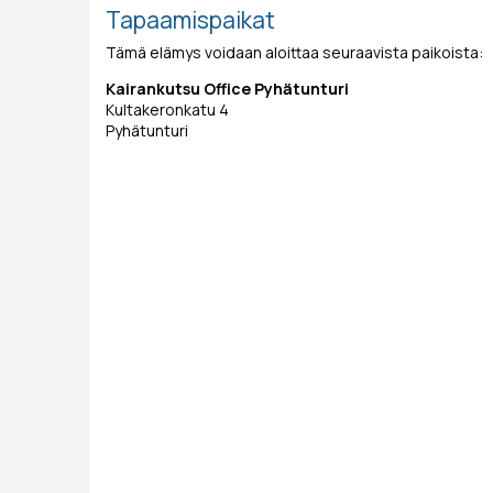
Tapaamispaikat
Tämä elämys voidaan aloittaa seuraavista paikoista:
Kairankutsu Office Pyhätunturi
Kultakeronkatu 4
Pyhätunturi