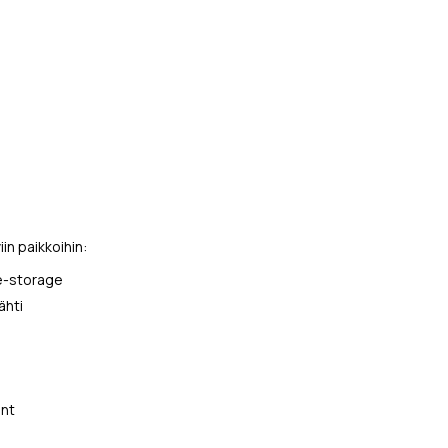
n paikkoihin:
ce-storage
ähti
ant