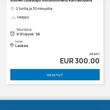
Kolmen ruokalajin loimulohimenu Rantakodalla
2 tuntia ja 30 minuuttia
Helppo
Seuraava:
ti 01.syysk.'26
kohde
Laukaa
alkaen
EUR 300.00
Varaa Nyt!