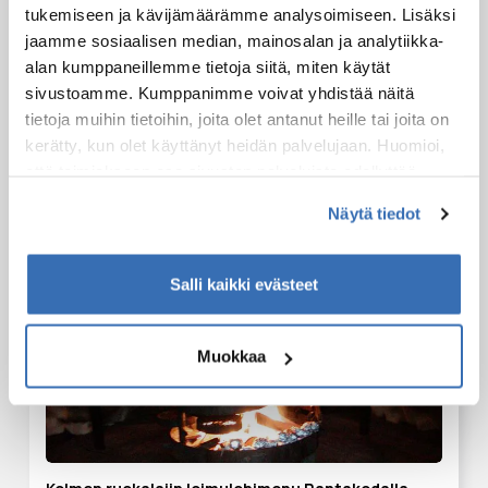
tukemiseen ja kävijämäärämme analysoimiseen. Lisäksi
Jyväskylä Laajavuori Scandic Hotel
jaamme sosiaalisen median, mainosalan ja analytiikka-
Original Sokos Hotel Alexandra
alan kumppaneillemme tietoja siitä, miten käytät
Scandic Jyvaskyla City
sivustoamme. Kumppanimme voivat yhdistää näitä
Scandic Jyvaskyla Station
tietoja muihin tietoihin, joita olet antanut heille tai joita on
Scandic Laajavuori
kerätty, kun olet käyttänyt heidän palvelujaan. Huomioi,
Solo Sokos Hotel Paviljonki
että toimiakseen osa sivuston palveluista edellyttää
teknisten välttämättömien evästeiden lisäksi anonyymien
Näytä tiedot
tilastoevästeiden hyväksymistä.
Salli kaikki evästeet
Muokkaa