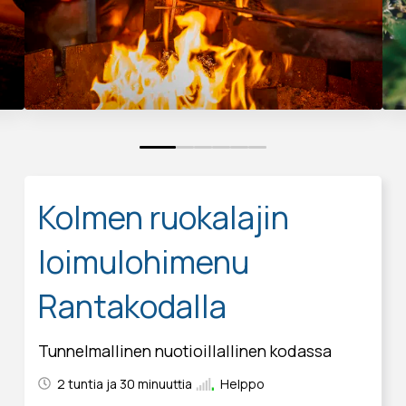
0
1
2
3
4
5
Kolmen ruokalajin
loimulohimenu
Rantakodalla
Tunnelmallinen nuotioillallinen kodassa
2 tuntia ja 30 minuuttia
Helppo