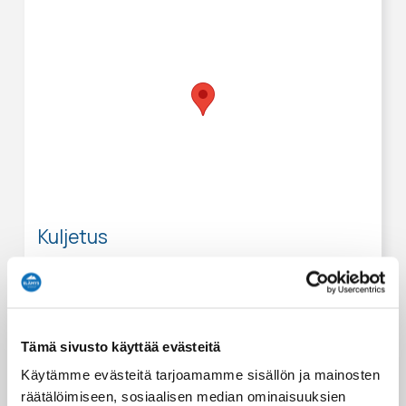
Kuljetus
Tätä elämystä varten tarjoamme kuljetuksen
seuraaviin paikkoihin:
Finlandia Hotel Alba
Hotel-Spa Peurunka, Laukaa
Tämä sivusto käyttää evästeitä
Hotelli Milton
Käytämme evästeitä tarjoamamme sisällön ja mainosten
Hotelli Verso
räätälöimiseen, sosiaalisen median ominaisuuksien
Jyväskylä city center