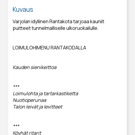
Kuvaus
Varjolan idyllinen Rantakota tarjoaa kauniit
puitteet tunnelmalliselle ulkoruokailulle.
LOIMULOHIMENU RANTAKODALLA
Kauden sienikeittoa
***
Loimulohta ja tartarkastiketta
Nuotioperunaa
Talon leivät ja levitteet
***
Köyhät ritarit