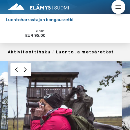
Luontoharrastajan bongausretki
alkaen
Varaa Nyt!
EUR 95.00
Aktiviteettihaku
/
Luonto ja metsäretket