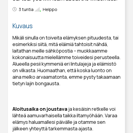
3 tuntia
Helppo
Kuvaus
Mikäli sinulla on toiveita elämyksen pituudesta, tai
esimerkiksi siitä, mitä eläimiä tahtoisit nähdä,
laitathan meille sähköpostia – muokkaamme
kokonaisuutta mielellämme toiveidesi perusteella.
Alueella pesii kymmeniä eri lintulajeja ja eläimistö
on vilkasta. Huomaathan, että koska luonto on
aina melko arvaamatonta, emme pysty takaamaan
tietyn lajin bongausta.
Aloitusaika on joustava
ja kesäisin retkelle voi
lähteä aamuvarhaisella taikka iltamyöhään. Varaa
elämys haluamallesi päivälle ja otamme sen
jälkeen yhteyttä tarkemmasta ajasta.