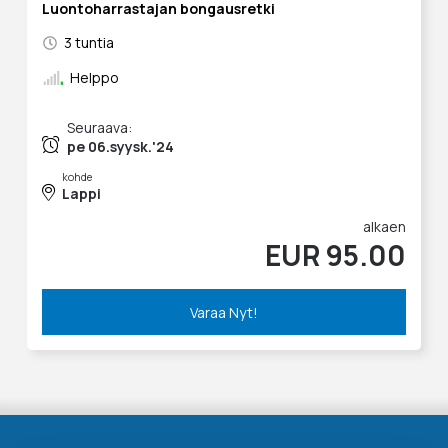
Luontoharrastajan bongausretki
3 tuntia
Helppo
Seuraava:
pe 06.syysk.'24
kohde
Lappi
alkaen
EUR 95.00
Varaa Nyt!