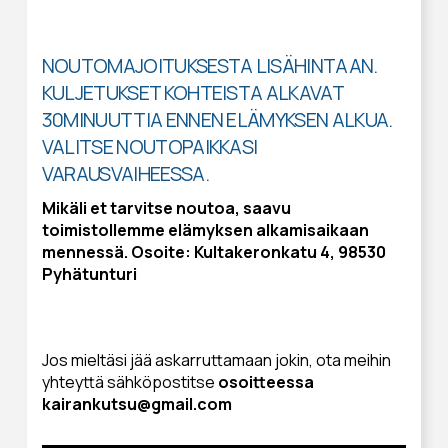
NOUTOMAJOITUKSESTA LISÄHINTAAN.
KULJETUKSET KOHTEISTA ALKAVAT
30MINUUTTIA ENNEN ELÄMYKSEN ALKUA.
VALITSE NOUTOPAIKKASI
VARAUSVAIHEESSA.
Mikäli et tarvitse noutoa, saavu
toimistollemme elämyksen alkamisaikaan
mennessä. Osoite: Kultakeronkatu 4, 98530
Pyhätunturi
Jos mieltäsi jää askarruttamaan jokin, ota meihin
yhteyttä sähköpostitse
osoitteessa
kairankutsu@gmail.com