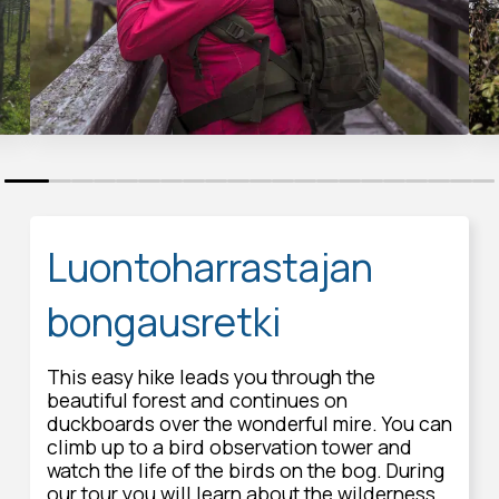
0
1
2
3
4
5
6
7
8
9
10
11
12
13
14
15
16
17
18
19
20
Luontoharrastajan
bongausretki
This easy hike leads you through the
beautiful forest and continues on
duckboards over the wonderful mire. You can
climb up to a bird observation tower and
watch the life of the birds on the bog. During
our tour you will learn about the wilderness.