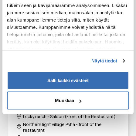
tukemiseen ja kävijämäärämme analysoimiseen. Lisäksi
jaamme sosiaalisen median, mainosalan ja analytiikka-
alan kumppaneillemme tietoja siitä, miten käytät
sivustoamme. Kumppanimme voivat yhdistää näitä
tietoja muihin tietoihin, joita olet antanut heille tai joita on
kerätty, kun olet käyttänyt heidän palvelujaan. Huomioi,
Kuljetus
että toimiakseen osa sivuston palveluista edellyttää
teknisten välttämättömien evästeiden lisäksi anonyymien
Tätä elämystä varten tarjoamme kuljetuksen
Näytä tiedot
seuraaviin paikkoihin:
tilastoevästeiden hyväksymistä.
Kairankutsu Luosto, Call of the Wilderness Office-
storage
Salli kaikki evästeet
Kairankutsu Pyhätunturi Office / K-market
Pyhäntähti
Kurulas resort
Muokkaa
Lapland Hotel Luostotunturi
Lucky ranch - Saloon (Front of the Restaurant)
Northern light village Pyhä - front of the
restaurant