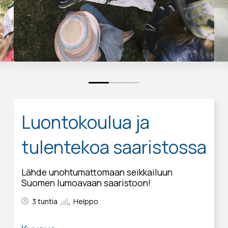
0
1
2
3
Luontokoulua ja
tulentekoa saaristossa
Lähde unohtumattomaan seikkailuun
Suomen lumoavaan saaristoon!
3 tuntia
Helppo