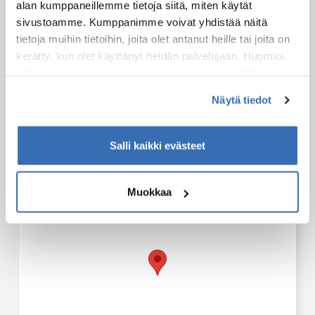
alan kumppaneillemme tietoja siitä, miten käytät
sääolosuhteiden varalta
sivustoamme. Kumppanimme voivat yhdistää näitä
Aurinkosuojavoide
tietoja muihin tietoihin, joita olet antanut heille tai joita on
Vesipullo
kerätty, kun olet käyttänyt heidän palvelujaan. Huomioi,
Uteliaisuuden ja seikkailun tunne
että toimiakseen osa sivuston palveluista edellyttää
teknisten välttämättömien evästeiden lisäksi anonyymien
Näytä tiedot
Tapaamispaikat
tilastoevästeiden hyväksymistä.
Tämä elämys voidaan aloittaa seuraavista paikoista:
Salli kaikki evästeet
Naawa Nature Camp
Träsknäs 2
KORPO
Muokkaa