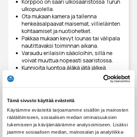
Korppoo on saari ulkosaaristossa Turun
ulkopuolella.
Ota mukaan kamera ja tallenna
henkeäsalpaavat maisemat, villieläinten
kohtaamiset ja nuotiohetket.
Pakkaa mukaan kevyt lounas tai välipala
nautittavaksi toiminnan aikana.
Varaudu erilaisiin sääoloihin, sillä ne
voivat muuttua nopeasti saaristossa.
Kunnioita luontoa äläkä jätä jälkeä
vierailustasi.
Noudata paikallisia nuotiosäännöksiä ja
ohjeita.
Tämä sivusto käyttää evästeitä
Mitä minun tulee tuoda mukana?
Käytämme evästeitä tarjoamamme sisällön ja mainosten
räätälöimiseen, sosiaalisen median ominaisuuksien
Mukavat ulkoiluun sopivat vaatteet ja
tukemiseen ja kävijämäärämme analysoimiseen. Lisäksi
jalkineet
jaamme sosiaalisen median, mainosalan ja analytiikka-
Sadevarusteet odottamattomien