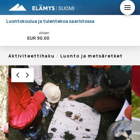
Luontokoulua ja tulentekoa saaristossa
alkaen
Varaa Nyt!
EUR 90.00
Aktiviteettihaku
/
Luonto ja metsäretket