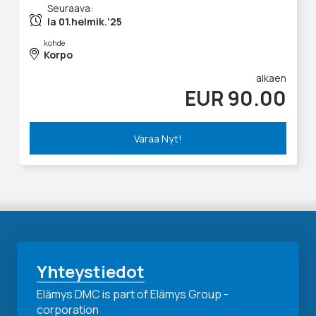
Seuraava:
la 01.helmik.'25
kohde
Korpo
alkaen
EUR 90.00
Varaa Nyt!
Yhteystiedot
Elämys DMC is part of Elämys Group -
corporation