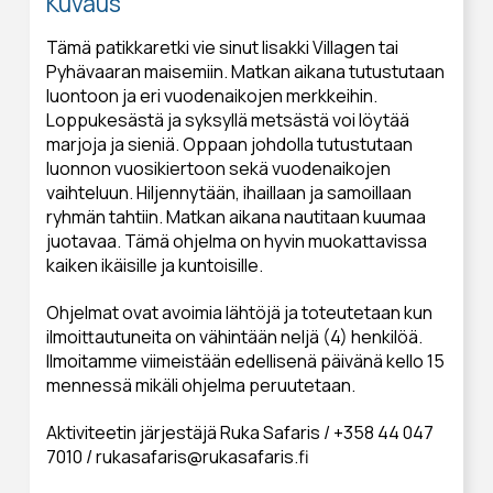
Kuvaus
Tämä patikkaretki vie sinut Iisakki Villagen tai
Pyhävaaran maisemiin. Matkan aikana tutustutaan
luontoon ja eri vuodenaikojen merkkeihin.
Loppukesästä ja syksyllä metsästä voi löytää
marjoja ja sieniä. Oppaan johdolla tutustutaan
luonnon vuosikiertoon sekä vuodenaikojen
vaihteluun. Hiljennytään, ihaillaan ja samoillaan
ryhmän tahtiin. Matkan aikana nautitaan kuumaa
juotavaa. Tämä ohjelma on hyvin muokattavissa
kaiken ikäisille ja kuntoisille.
Ohjelmat ovat avoimia lähtöjä ja toteutetaan kun
ilmoittautuneita on vähintään neljä (4) henkilöä.
Ilmoitamme viimeistään edellisenä päivänä kello 15
mennessä mikäli ohjelma peruutetaan.
Aktiviteetin järjestäjä Ruka Safaris / +358 44 047
7010 / rukasafaris@rukasafaris.fi