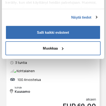
kerätty, kun olet käyttänyt heidän palvelujaan. Huomioi,
että toimiakseen osa sivuston palveluista edellyttää
teknisten välttämättömien evästeiden lisäksi anonyymien
Näytä tiedot
tilastoevästeiden hyväksymistä.
Salli kaikki evästeet
Muokkaa
Voimaa luonnosta- patikkaretki
3 tuntia
Kohtalainen
100 Arvostelua
kohde
Kuusamo
alkaen