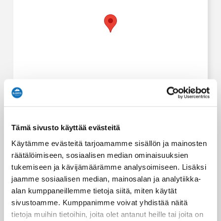
Kuljetus
Tätä elämystä varten tarjoamme kuljetuksen
seuraaviin paikkoihin:
Tämä sivusto käyttää evästeitä
MastonAitio bus stop at 9:45
Käytämme evästeitä tarjoamamme sisällön ja mainosten
Oivangin Lomakartano pick up point at 9.40
räätälöimiseen, sosiaalisen median ominaisuuksien
Ruka Valley Skibus stop at 09:40
tukemiseen ja kävijämäärämme analysoimiseen. Lisäksi
Ruka Village ski bus stop 09:30
jaamme sosiaalisen median, mainosalan ja analytiikka-
Rukan Salonki pick up point at 9:10
alan kumppaneillemme tietoja siitä, miten käytät
sivustoamme. Kumppanimme voivat yhdistää näitä
tietoja muihin tietoihin, joita olet antanut heille tai joita on