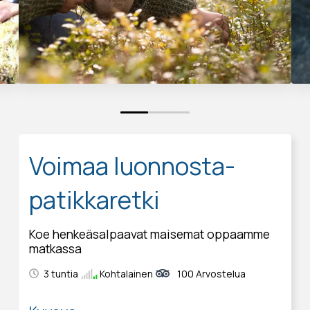
0
1
2
3
Voimaa luonnosta-
patikkaretki
Koe henkeäsalpaavat maisemat oppaamme
matkassa
3 tuntia
Kohtalainen
100 Arvostelua