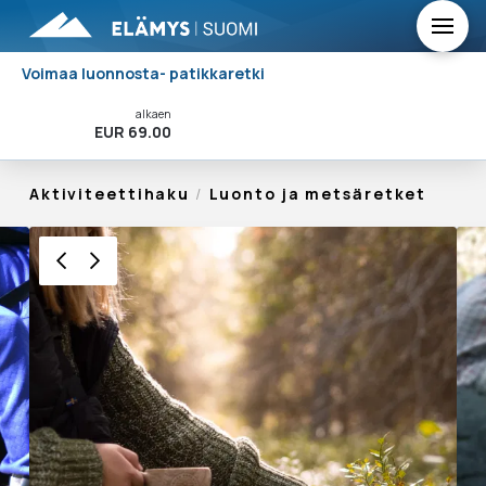
Voimaa luonnosta- patikkaretki
alkaen
Varaa Nyt!
EUR 69.00
Aktiviteettihaku
/
Luonto ja metsäretket