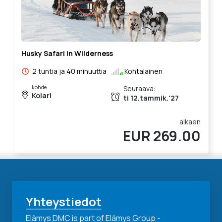
Husky Safari in Wilderness
2 tuntia ja 40 minuuttia
Kohtalainen
kohde
Seuraava:
Kolari
ti 12.tammik.'27
alkaen
EUR 269.00
Yhteystiedot
Elämys DMC is part of Elämys Group -