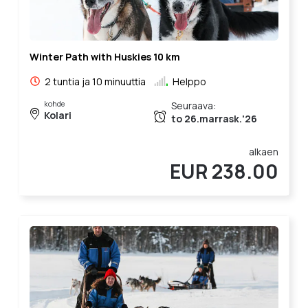
Winter Path with Huskies 10 km
2 tuntia ja 10 minuuttia
Helppo
kohde
Seuraava:
Kolari
to 26.marrask.'26
alkaen
EUR 238.00