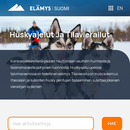
EN
Huskyajelut Ja Tilavierailut
Koiravaljakkoretkellä pääset nauttimaan vauhdin hurmasta ja
taianomaisesta pohjoisen luonnosta. Huskyajelu upeissa
talvimaisemissa on todellinen elämys. Tilavierailu on myös kokemus
itsessään ja suloisten husky pentujen tapaaminen sulattaa jokaisen
vierailijan sydämen.