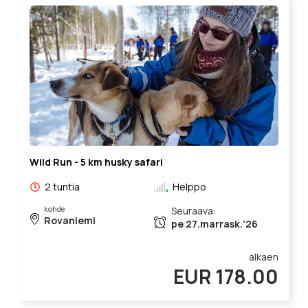
Wild Run - 5 km husky safari
2 tuntia
Helppo
kohde
Seuraava:
Rovaniemi
pe 27.marrask.'26
alkaen
EUR 178.00