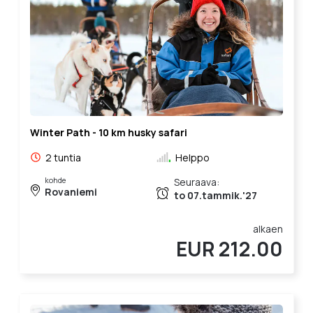
Winter Path - 10 km husky safari
2 tuntia
Helppo
kohde
Seuraava:
Rovaniemi
to 07.tammik.'27
alkaen
EUR 212.00