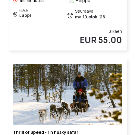
45 minuuttia
Helppo
kohde
Seuraava:
Lappi
ma 10.elok.'26
alkaen
EUR 55.00
Thrill of Speed - 1 h husky safari