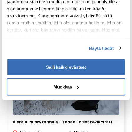
jaamme sosiaalisen median, mainosalan ja analytiikka-
kohde
alan kumppaneillemme tietoja siitä, miten käytät
Ruka
sivustoamme. Kumppanimme voivat yhdistää näitä
tietoja muihin tietoihin, joita olet antanut heille tai joita on
alkaen
EUR 199.00
kerätty, kun olet käyttänyt heidän palvelujaan. Huomioi,
että toimiakseen osa sivuston palveluista edellyttää
teknisten välttämättömien evästeiden lisäksi anonyymien
Näytä tiedot
tilastoevästeiden hyväksymistä.
Salli kaikki evästeet
Muokkaa
Vierailu huskyfarmilla – Tapaa iloiset rekikoirat!