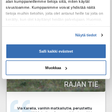
alan kumppaneillemme tietoja siitä, miten käytät
sivustoamme. Kumppanimme voivat yhdistää näitä
5 - 10 päivää
tietoja muihin tietoihin, joita olet antanut heille tai joita on
kerätty, kun olet käyttänyt heidän palvelujaan. Huomioi,
että toimiakseen osa sivuston palveluista edellyttää
teknisten välttämättömien evästeiden lisäksi anonyymien
Näytä tiedot
tilastoevästeiden hyväksymistä.
Salli kaikki evästeet
Muokkaa
VIA KARELIA – RUNON JA
RAJAN TIE
Via Karelia, vanhin matkailutie, perustettu