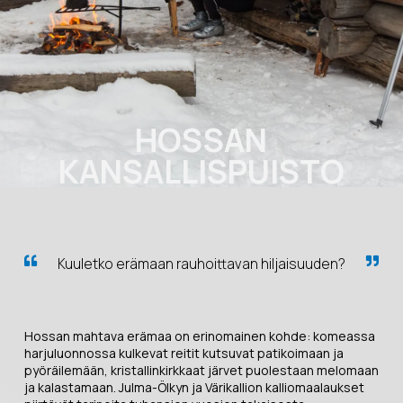
HOSSAN
KANSALLISPUISTO
Kuuletko erämaan rauhoittavan hiljaisuuden?
Hossan mahtava erämaa on erinomainen kohde: komeassa
harjuluonnossa kulkevat reitit kutsuvat patikoimaan ja
pyöräilemään, kristallinkirkkaat järvet puolestaan melomaan
ja kalastamaan. Julma-Ölkyn ja Värikallion kalliomaalaukset