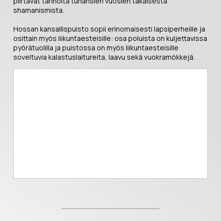
piirtävät tarinoita tuhansien vuosien takaisesta
shamanismista.
Hossan kansallispuisto sopii erinomaisesti lapsiperheille ja
osittain myös liikuntaesteisille: osa poluista on kuljettavissa
pyörätuolilla ja puistossa on myös liikuntaesteisille
soveltuvia kalastuslaitureita, laavu sekä vuokramökkejä.