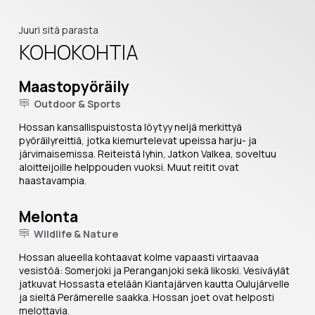
Juuri sitä parasta
KOHOKOHTIA
Maastopyöräily
Outdoor & Sports
Hossan kansallispuistosta löytyy neljä merkittyä
pyöräilyreittiä, jotka kiemurtelevat upeissa harju- ja
järvimaisemissa. Reiteistä lyhin, Jatkon Valkea, soveltuu
aloitteijoille helppouden vuoksi. Muut reitit ovat
haastavampia.
Melonta
Wildlife & Nature
Hossan alueella kohtaavat kolme vapaasti virtaavaa
vesistöä: Somerjoki ja Peranganjoki sekä Iikoski. Vesiväylät
jatkuvat Hossasta etelään Kiantajärven kautta Oulujärvelle
ja sieltä Perämerelle saakka. Hossan joet ovat helposti
melottavia.