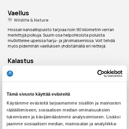
Vaellus
Wildlife & Nature
Hossan kansallispuisto tarjoaa noin 90 kilometrin verran
merkittyjä polkuja. Suurin osa helpohkoista poluista
mutkittelee upeissa harju- ja järvimaisemissa. Voit tehdä
myös pidemmän vaelluksen yhdistämällä eri reittejä.
Kalastus
Wildlife & Nature
Kymmenen prosenttia Suomussalmen alueesta on vettä,
joka tarkoittaa yli 1000 järveä ja lampea, jokien ja purojen
määrästä puhumattakaan. Kunnan alueelta löydät useita
paikkoja uisteluun, perhokalastukseen ja talvikalastukseen.
Tämä sivusto käyttää evästeitä
Käytämme evästeitä tarjoamamme sisällön ja mainosten
räätälöimiseen, sosiaalisen median ominaisuuksien
Tämä reitti kulkee kohteen läpi
tukemiseen ja kävijämäärämme analysoimiseen. Lisäksi
REITIN VARRELLA
jaamme sosiaalisen median, mainosalan ja analytiikka-