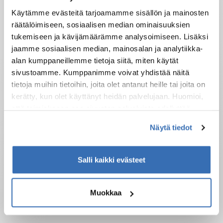
Arts & Culture
Käytämme evästeitä tarjoamamme sisällön ja mainosten
Lapualla sijaitseva Kulttuurikeskus Vanha Paukku on
räätälöimiseen, sosiaalisen median ominaisuuksien
persoonallinen kulttuurin- ja taiteen keidas, jossa aika ei
tukemiseen ja kävijämäärämme analysoimiseen. Lisäksi
käy pitkäksi. Entinen patruunatehdas sai uuden elämän
muun muassa kaupunginkirjaston, museoiden,
jaamme sosiaalisen median, mainosalan ja analytiikka-
ravintoloiden ja putiikkien kuten Lapuan Kankureiden
alan kumppaneillemme tietoja siitä, miten käytät
tehtaanmyymälän kotina.
sivustoamme. Kumppanimme voivat yhdistää näitä
tietoja muihin tietoihin, joita olet antanut heille tai joita on
Jokilaakson Matkailupuutarha
kerätty, kun olet käyttänyt heidän palvelujaan. Huomioi,
Arts & Culture
että toimiakseen osa sivuston palveluista edellyttää
Jokilaakson matkailupuutarha on suosittu
teknisten välttämättömien evästeiden lisäksi anonyymien
Näytä tiedot
puutarhamatkailukohde sekä virkistysalue Lapuan
tilastoevästeiden hyväksymistä.
kaupungin keskustassa, tuomiokirkon vieressä. Alueella
toimi yli sata vuotta Lapuan emäntäkoulu, jonka piha-
alueelle Jokilaakson matkailupuutarha perustettiin
Salli kaikki evästeet
vuosituhannen vaihteessa. Elämyksellisyyttä alueelle
tuovatkin vanhat Emäntäkoulun rakennukset, joissa on
näkyvissä eri vuosikymmenten omaleimaiset
Muokkaa
rakennusihanteet.