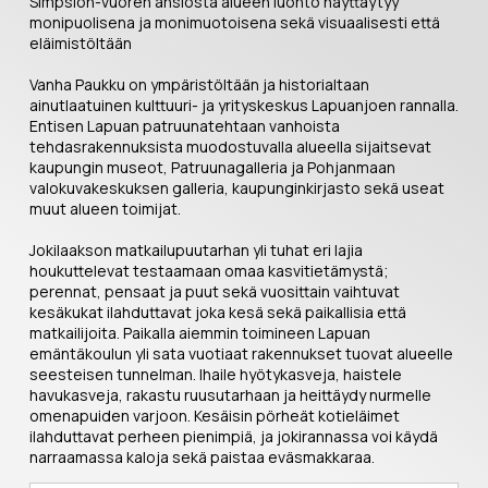
Simpsiön-vuoren ansiosta alueen luonto näyttäytyy
monipuolisena ja monimuotoisena sekä visuaalisesti että
eläimistöltään
Vanha Paukku on ympäristöltään ja historialtaan
ainutlaatuinen kulttuuri- ja yrityskeskus Lapuanjoen rannalla.
Entisen Lapuan patruunatehtaan vanhoista
tehdasrakennuksista muodostuvalla alueella sijaitsevat
kaupungin museot, Patruunagalleria ja Pohjanmaan
valokuvakeskuksen galleria, kaupunginkirjasto sekä useat
muut alueen toimijat.
Jokilaakson matkailupuutarhan yli tuhat eri lajia
houkuttelevat testaamaan omaa kasvitietämystä;
perennat, pensaat ja puut sekä vuosittain vaihtuvat
kesäkukat ilahduttavat joka kesä sekä paikallisia että
matkailijoita. Paikalla aiemmin toimineen Lapuan
emäntäkoulun yli sata vuotiaat rakennukset tuovat alueelle
seesteisen tunnelman. Ihaile hyötykasveja, haistele
havukasveja, rakastu ruusutarhaan ja heittäydy nurmelle
omenapuiden varjoon. Kesäisin pörheät kotieläimet
ilahduttavat perheen pienimpiä, ja jokirannassa voi käydä
narraamassa kaloja sekä paistaa eväsmakkaraa.