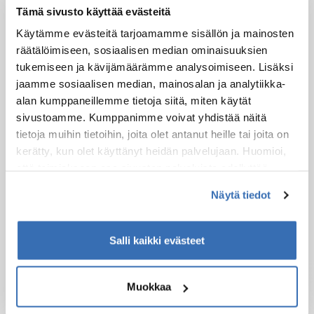
muinaisten metsäsaamelaisten pyhiin paikkoihin.
Tämä sivusto käyttää evästeitä
Neuvonnasta, joka on samalla alueen matkailuinfo, josta
vinkit retkeilyyn. NaavaShopissa voit tehdä ostoksia ja Café
Käytämme evästeitä tarjoamamme sisällön ja mainosten
Loimussa nauttia lounasta tai paikallisia leivonnaisia kahvin
räätälöimiseen, sosiaalisen median ominaisuuksien
kera.
tukemiseen ja kävijämäärämme analysoimiseen. Lisäksi
jaamme sosiaalisen median, mainosalan ja analytiikka-
Pyhän hiihtokeskus ja takamaastot
alan kumppaneillemme tietoja siitä, miten käytät
Outdoor & Sports
sivustoamme. Kumppanimme voivat yhdistää näitä
Pyhän erinomaisessa kunnossa olevat rinteet tarjoavat
tietoja muihin tietoihin, joita olet antanut heille tai joita on
monipuolisesti laskettavaa niin aloittelijoille kuin
kerätty, kun olet käyttänyt heidän palvelujaan. Huomioi,
laskuharrastuksessaan pidemmälle edistyneille konkareille.
että toimiakseen osa sivuston palveluista edellyttää
Hiihtokeskus käsittää 15 rinnettä ja 9 hissiä. Rinteiden lisäksi
teknisten välttämättömien evästeiden lisäksi anonyymien
Pyhä tarjoaa valtakunnan parhaat
Näytä tiedot
vapaalaskumahdollisuudet. Pyhällä Suomen kauneimmat
tilastoevästeiden hyväksymistä.
kurut ja mahtavimmat mäet odottavat vapaalaskijaa.
Salli kaikki evästeet
Tämä reitti kulkee kohteen läpi
REITIN VARRELLA
Muokkaa