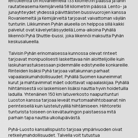
lentokenttä on Rovaniemellä 133 kilometrin päässä ja lähin
rautatieasema Kemijärvellä 58 kilometrin päässä. Lento- ja
junayhteydet yhdessä päivittäisten bussivuorojen kanssa
Rovaniemeltä ja Kemijärveltä tarjoavat vaivattoman väylän
tunturiin. Liikkuminen Pyhän alueella on helppoa sillä kaikki
palvelut ovat kävelyetäisyydellä.Loma-aikoina Pyhällä
liikennöi Pyhä Shuttle-bussi, joka liikennöi maksutta Pyhän
keskusalueella.
Talvisin Pyhän erinomaisessa kunnossa olevat rinteet
tarjoavat monipuolisesti laskettavaa niin aloittelijoille kuin
laskuharrastuksessaan pidemmälle edistyneille konkareille.
Rinteiden lisäksi Pyhä tarjoaa valtakunnan parhaat
vapaalaskumahdollisuudet. Pyhällä Suomen kauneimmat
kurut ja mahtavimmat mäet odottavat vapaalaskijaa. Pyhällä
hiihtämisestä voi laskemisen lisäksi nauttia hyvin hoidetuilla
laduilla. Yhtenäinen 150 km latuverkosto naapuritunturi
Luoston kanssa tarjoaa leveät murtomaahiihtobaanat niin
perinteisellä kuin luistelutyylillä hiihtämiseen. Hiihtoretki
tunturista toiseen on kevätauringon paistaessa mitä
parhain tapa nauttia ulkoilupäivästä.
Pyhä-Luosto kansallispuisto tarjoaa ympärivuoden oivat
retkeilymahdollisuudet. Talvella voit tutustua