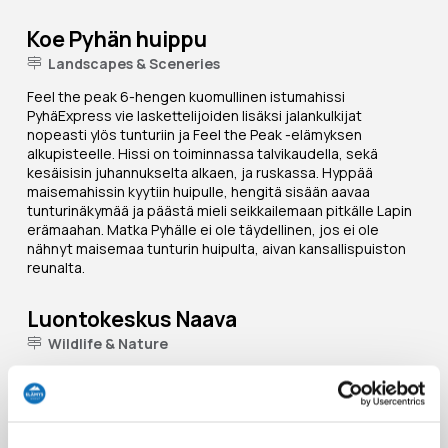
Koe Pyhän huippu
Landscapes & Sceneries
Feel the peak 6-hengen kuomullinen istumahissi
PyhäExpress vie laskettelijoiden lisäksi jalankulkijat
nopeasti ylös tunturiin ja Feel the Peak -elämyksen
alkupisteelle. Hissi on toiminnassa talvikaudella, sekä
kesäisisin juhannukselta alkaen, ja ruskassa. Hyppää
maisemahissin kyytiin huipulle, hengitä sisään aavaa
tunturinäkymää ja päästä mieli seikkailemaan pitkälle Lapin
erämaahan. Matka Pyhälle ei ole täydellinen, jos ei ole
nähnyt maisemaa tunturin huipulta, aivan kansallispuiston
reunalta.
Luontokeskus Naava
Wildlife & Nature
Luontokeskus Naava kätkee sisälleen lumoavan
luontonäyttelyn, jossa voit tutustua kaikkia aisteja käyttäen
Pyhä-Luoston kansallispuiston luontoon ja alueen
kulttuurihistoriaan – syviin kuruihin, korkeisiin keroihin ja