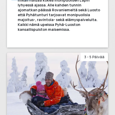
mikäli haluaa kokea monipuolisen Lapin
lyhyessä ajassa. Alle kahden tunnin
ajomatkan päässä Rovaniemeltä sekä Luosto
että Pyhätunturi tarjoavat monipuolisia
majoitus-, ravintola- sekä elämyspalveluita.
Kaikki nämä upeissa Pyhä-Luoston
kansallispuiston maisemissa.
3 - 5 Päivää