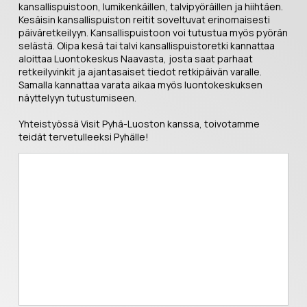
kansallispuistoon, lumikenkäillen, talvipyöräillen ja hiihtäen.
Kesäisin kansallispuiston reitit soveltuvat erinomaisesti
päiväretkeilyyn. Kansallispuistoon voi tutustua myös pyörän
selästä. Olipa kesä tai talvi kansallispuistoretki kannattaa
aloittaa Luontokeskus Naavasta, josta saat parhaat
retkeilyvinkit ja ajantasaiset tiedot retkipäivän varalle.
Samalla kannattaa varata aikaa myös luontokeskuksen
näyttelyyn tutustumiseen.
Yhteistyössä Visit Pyhä-Luoston kanssa, toivotamme
teidät tervetulleeksi Pyhälle!