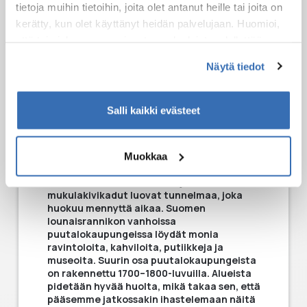
tietoja muihin tietoihin, joita olet antanut heille tai joita on
kerätty, kun olet käyttänyt heidän palvelujaan. Huomioi,
VANHAT
että toimiakseen osa sivuston palveluista edellyttää
teknisten välttämättömien evästeiden lisäksi anonyymien
PUUTALOKAUPUNGIT
Näytä tiedot
tilastoevästeiden hyväksymistä.
KIERROS
Salli kaikki evästeet
Kävely vanhojen puutalojen keskellä on kuin
Muokkaa
astuisi satumaailmaan: värikkäät
rakennukset, koristeelliset julkisivut,
mukulakivikadut luovat tunnelmaa, joka
huokuu mennyttä aikaa. Suomen
lounaisrannikon vanhoissa
puutalokaupungeissa löydät monia
ravintoloita, kahviloita, putiikkeja ja
museoita. Suurin osa puutalokaupungeista
on rakennettu 1700–1800-luvuilla. Alueista
pidetään hyvää huolta, mikä takaa sen, että
pääsemme jatkossakin ihastelemaan näitä