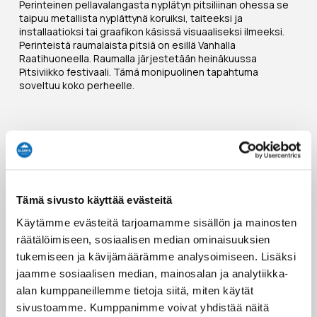
Perinteinen pellavalangasta nyplätyn pitsiliinan ohessa se
taipuu metallista nyplättynä koruiksi, taiteeksi ja
installaatioksi tai graafikon käsissä visuaaliseksi ilmeeksi.
Perinteistä raumalaista pitsiä on esillä Vanhalla
Raatihuoneella. Raumalla järjestetään heinäkuussa
Pitsiviikko festivaali. Tämä monipuolinen tapahtuma
soveltuu koko perheelle.
Tämä reitti kulkee kohteen läpi
REITIN VARRELLA
3 - 5 päivää
Tämä sivusto käyttää evästeitä
Käytämme evästeitä tarjoamamme sisällön ja mainosten
räätälöimiseen, sosiaalisen median ominaisuuksien
tukemiseen ja kävijämäärämme analysoimiseen. Lisäksi
jaamme sosiaalisen median, mainosalan ja analytiikka-
alan kumppaneillemme tietoja siitä, miten käytät
sivustoamme. Kumppanimme voivat yhdistää näitä