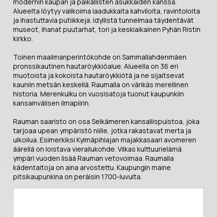
modernin kaupan ja paikallisten asukkaiden kanssa.
Alueelta löytyy valikoima laadukkaita kahviloita, ravintoloita
ja ihastuttavia putiikkeja. Idyllistä tunnelmaa täydentävät
museot, ihanat puutarhat, tori ja keskiaikainen Pyhän Ristin
kirkko.
Toinen maailmanperintökohde on Sammallahdenmäen
pronssikautinen hautaröykkiöalue. Alueella on 36 eri
muotoista ja kokoista hautaröykkiötä ja ne sijaitsevat
kauniin metsän keskellä. Raumalla on värikäs merellinen
historia. Merenkulku on vuosisatoja tuonut kaupunkiin
kansainvälisen ilmapiirin.
Rauman saaristo on osa Selkämeren kansallispuistoa, joka
tarjoaa upean ympäristö niille, jotka rakastavat merta ja
ulkoilua. Esimerkiksi Kylmäpihlajan majakkasaari avomeren
äärellä on loistava vierailukohde. Vilkas kulttuurielämä
ympäri vuoden lisää Rauman vetovoimaa. Raumalla
kädentaitoja on aina arvostettu. Kaupungin maine
pitsikaupunkina on peräisin 1700-luvulta.