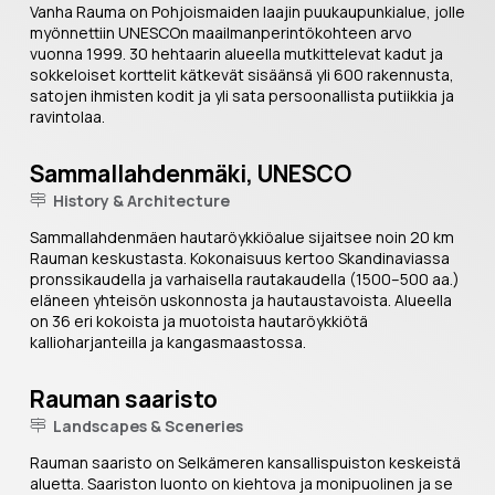
Vanha Rauma on Pohjoismaiden laajin puukaupunkialue, jolle
myönnettiin UNESCOn maailmanperintökohteen arvo
vuonna 1999. 30 hehtaarin alueella mutkittelevat kadut ja
sokkeloiset korttelit kätkevät sisäänsä yli 600 rakennusta,
satojen ihmisten kodit ja yli sata persoonallista putiikkia ja
ravintolaa.
Sammallahdenmäki, UNESCO
History & Architecture
Sammallahdenmäen hautaröykkiöalue sijaitsee noin 20 km
Rauman keskustasta. Kokonaisuus kertoo Skandinaviassa
pronssikaudella ja varhaisella rautakaudella (1500–500 aa.)
eläneen yhteisön uskonnosta ja hautaustavoista. Alueella
on 36 eri kokoista ja muotoista hautaröykkiötä
kallioharjanteilla ja kangasmaastossa.
Rauman saaristo
Landscapes & Sceneries
Rauman saaristo on Selkämeren kansallispuiston keskeistä
aluetta. Saariston luonto on kiehtova ja monipuolinen ja se