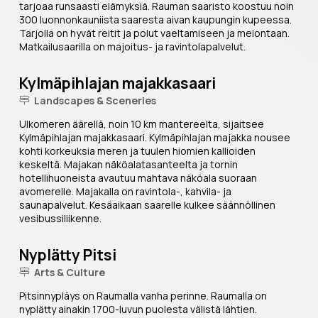
tarjoaa runsaasti elämyksiä. Rauman saaristo koostuu noin
300 luonnonkauniista saaresta aivan kaupungin kupeessa.
Tarjolla on hyvät reitit ja polut vaeltamiseen ja melontaan.
Matkailusaarilla on majoitus- ja ravintolapalvelut.
Kylmäpihlajan majakkasaari
Landscapes & Sceneries
Ulkomeren äärellä, noin 10 km mantereelta, sijaitsee
Kylmäpihlajan majakkasaari. Kylmäpihlajan majakka nousee
kohti korkeuksia meren ja tuulen hiomien kallioiden
keskeltä. Majakan näköalatasanteelta ja tornin
hotellihuoneista avautuu mahtava näköala suoraan
avomerelle. Majakalla on ravintola-, kahvila- ja
saunapalvelut. Kesäaikaan saarelle kulkee säännöllinen
vesibussiliikenne.
Nyplätty Pitsi
Arts & Culture
Pitsinnypläys on Raumalla vanha perinne. Raumalla on
nyplätty ainakin 1700-luvun puolesta välistä lähtien.