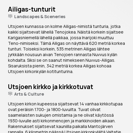
Ailigas-tunturit
Landscapes & Sceneries
Utsjoen kunnassa on kolme Ailigas-nimistä tunturia, jotka
kaikki sijaitsevat lähellä Tenojokea. Näistä korkein sijaitsee
Karigasniemellä lähellä paikkaa, jossa Inarijoki muuttuu
Teno-nimiseksi. Tämä Ailigas on näyttävä 620 metriä korkea
tunturi. Toiseksi korkein, 535 metrinen Ailigas lähtee
jyrkkään nousuun aivan Tenojoen rannasta Nuvvus kylän
kohdalta. Siksi se on saanut nimekseen Nuvvus-Ailigas.
Sisaruksista pienin, 342 metriä korkea Ailigas kohoaa
Utsjoen kirkonkylän kotitunturina.
Utsjoen kirkko ja kirkkotuvat
Arts & Culture
Utsjoen kirkon kupeessa sijaitsevat 14 vanhaa kirkkotupaa
ovat peräisin 1700- ja 1800-luvuilta. Tuvat olivat
saamelaisten sukujen omistamia ja ne olivat käytössä
1930-luvulle asti kirkonmenojen ja markkinoiden aikaan.
Rakennukset sijaitsevat kauniilla paikalla Mantojärven
rannalla, 6 kilometrin päässä Utsjoen kirkonkylältä Valtatie