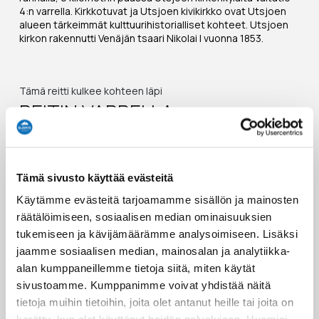
4:n varrella. Kirkkotuvat ja Utsjoen kivikirkko ovat Utsjoen
alueen tärkeimmät kulttuurihistorialliset kohteet. Utsjoen
kirkon rakennutti Venäjän tsaari Nikolai I vuonna 1853.
Tämä reitti kulkee kohteen läpi
REITIN VARRELLA
3 - 7 päivää
Tämä sivusto käyttää evästeitä
Käytämme evästeitä tarjoamamme sisällön ja mainosten
räätälöimiseen, sosiaalisen median ominaisuuksien
tukemiseen ja kävijämäärämme analysoimiseen. Lisäksi
jaamme sosiaalisen median, mainosalan ja analytiikka-
LAPIN
alan kumppaneillemme tietoja siitä, miten käytät
sivustoamme. Kumppanimme voivat yhdistää näitä
PÄÄKAUPUNGISTA
tietoja muihin tietoihin, joita olet antanut heille tai joita on
SUOMEN