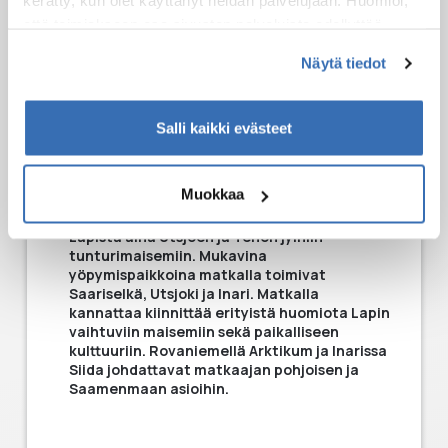
kerätty, kun olet käyttänyt heidän palvelujaan. Huomioi,
POHJOISIMPAAN
että toimiakseen osa sivuston palveluista edellyttää
teknisten välttämättömien evästeiden lisäksi anonyymien
KUNTAAN!
Näytä tiedot
tilastoevästeiden hyväksymistä.
Salli kaikki evästeet
Ehkäpä se Lapin perinteisin road trip suuntaa
Rovaniemeltä nelostietä pohjoiseen kohti
Muokkaa
Nordkappia. Tällä kertaa reissu tehdään
kokonaan Suomen puolella eteläisestä
Lapista aina Utsjoen ja Tenon jylhiin
tunturimaisemiin. Mukavina
yöpymispaikkoina matkalla toimivat
Saariselkä, Utsjoki ja Inari. Matkalla
kannattaa kiinnittää erityistä huomiota Lapin
vaihtuviin maisemiin sekä paikalliseen
kulttuuriin. Rovaniemellä Arktikum ja Inarissa
Siida johdattavat matkaajan pohjoisen ja
Saamenmaan asioihin.