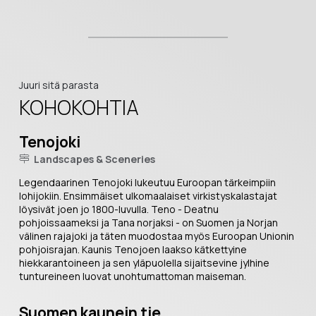
Juuri sitä parasta
KOHOKOHTIA
Tenojoki
Landscapes & Sceneries
Legendaarinen Tenojoki lukeutuu Euroopan tärkeimpiin
lohijokiin. Ensimmäiset ulkomaalaiset virkistyskalastajat
löysivät joen jo 1800-luvulla. Teno - Deatnu
pohjoissaameksi ja Tana norjaksi - on Suomen ja Norjan
välinen rajajoki ja täten muodostaa myös Euroopan Unionin
pohjoisrajan. Kaunis Tenojoen laakso kätkettyine
hiekkarantoineen ja sen yläpuolella sijaitsevine jylhine
tuntureineen luovat unohtumattoman maiseman.
Suomen kaunein tie