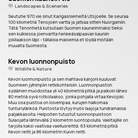
Landscapes & Sceneries
Seututie 970 vie sinut Karigasniemeltä Utsjoelle. Se seuraa
100 kilometriä Tenojoen vartta ja jatkaa sitten Nuorgamiin.
Tätä Tenontietä kutsutaan Suomen kauneimmaksi tieksi
sen kulkiessa joenvartta henkeäsalpaavan kauniin
jokilaakson läpi - tällaisia maisemia et löydä mistään
muualta Suomesta.
Kevon luonnonpuisto
Wildlife & Nature
Kevon luonnonpuisto ja sen mahtava kanjoni kuuluvat
Suomeen jylhimpiin retkikohteisiin. Luonnonpuiston
sydämen muodostaa yli 40 kilometriä pitkä ja paikoin lähes
80 metriä syvä rotkolaakso, jonka pohjalla virtaa Kevojoki.
Muu osa puistoa on loivempaa, kurujen halkomaa
tunturiylänköä. Puistosta löytyy myös laajoja tundramaisia
paljakkasoita. Helpoiten tutustut luonnonpuistoon
Sulaojalta lähtevällä 2 kilometrin luontopolulla. Vaeltajille on
tarjolla kaksi vaativaa vaellusreittiä: 63 kilometriä pitkä
Kevon reitti ja 86 kilometrin Kuivin reitti.