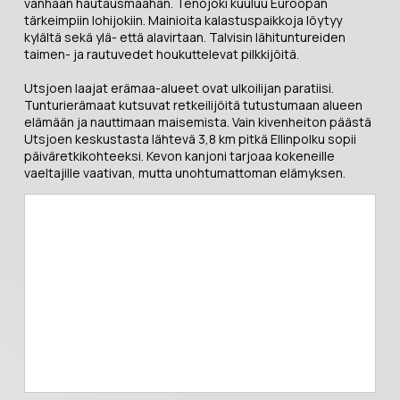
vanhaan hautausmaahan. Tenojoki kuuluu Euroopan
tärkeimpiin lohijokiin. Mainioita kalastuspaikkoja löytyy
kylältä sekä ylä- että alavirtaan. Talvisin lähituntureiden
taimen- ja rautuvedet houkuttelevat pilkkijöitä.
Utsjoen laajat erämaa-alueet ovat ulkoilijan paratiisi.
Tunturierämaat kutsuvat retkeilijöitä tutustumaan alueen
elämään ja nauttimaan maisemista. Vain kivenheiton päästä
Utsjoen keskustasta lähtevä 3,8 km pitkä Ellinpolku sopii
päiväretkikohteeksi. Kevon kanjoni tarjoaa kokeneille
vaeltajille vaativan, mutta unohtumattoman elämyksen.