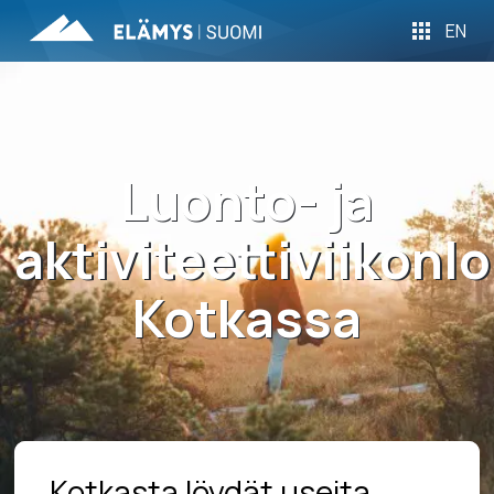
EN
Luonto- ja
aktiviteettiviikonl
Kotkassa
Kotkasta löydät useita