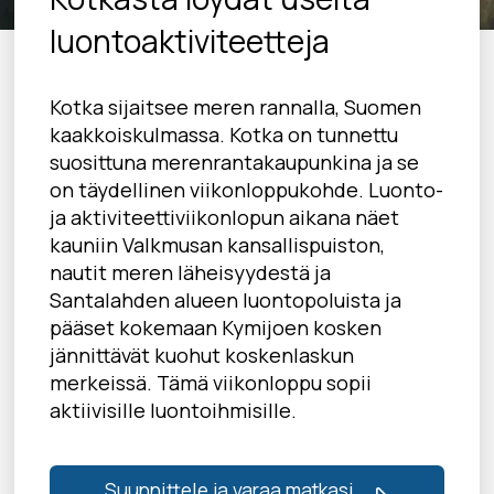
luontoaktiviteetteja
Kotka sijaitsee meren rannalla, Suomen
kaakkoiskulmassa. Kotka on tunnettu
suosittuna merenrantakaupunkina ja se
on täydellinen viikonloppukohde. Luonto-
ja aktiviteettiviikonlopun aikana näet
kauniin Valkmusan kansallispuiston,
nautit meren läheisyydestä ja
Santalahden alueen luontopoluista ja
pääset kokemaan Kymijoen kosken
jännittävät kuohut koskenlaskun
merkeissä. Tämä viikonloppu sopii
aktiivisille luontoihmisille.
Suunnittele ja varaa matkasi