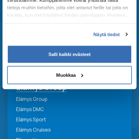
tietoja muihin tietoihin, joita olet antanut heille tai joita on
kerätty, kun olet käyttänyt heidän palvelujaan. Huomioi,
Asiakaspalvelu
että toimiakseen osa sivuston palveluista edellyttää
teknisten välttämättömien evästeiden lisäksi anonyymien
Email: suomi@elamysgroup.com
Näytä tiedot
tilastoevästeiden hyväksymistä.
Asiakaspalvelun aukioloaika:
ma-to 09-17, pe 09-16
Salli kaikki evästeet
Muokkaa
Elämys Group
Elämys Group
Elämys DMC
Elämys Sport
Elämys Cruises