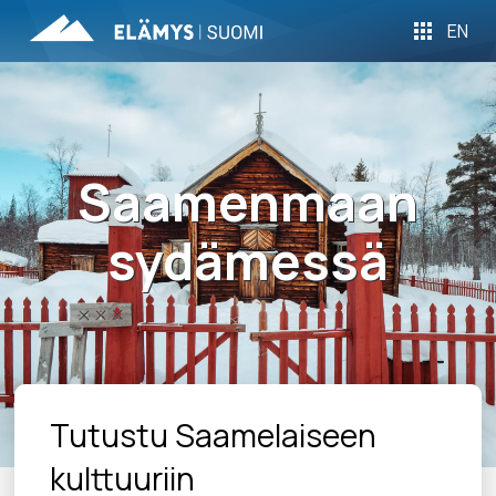
EN
Saamenmaan
sydämessä
Tutustu Saamelaiseen
kulttuuriin