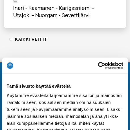
Inari - Kaamanen - Karigasniemi -
Utsjoki - Nuorgam - Sevettijärvi
KAIKKI REITIT
Yhteystiedot
Tämä sivusto käyttää evästeitä
Käytämme evästeitä tarjoamamme sisällön ja mainosten
Elämys DMC is part of Elämys Group -
räätälöimiseen, sosiaalisen median ominaisuuksien
corporation
tukemiseen ja kävijämäärämme analysoimiseen. Lisäksi
Hämeentie 31, 00500 Helsinki
jaamme sosiaalisen median, mainosalan ja analytiikka-
Booking Terms and Conditions
alan kumppaneillemme tietoja siitä, miten käytät
sivustoamme. Kumppanimme voivat yhdistää näitä