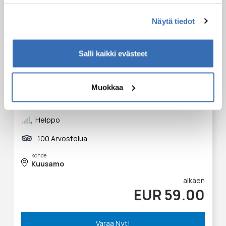
että toimiakseen osa sivuston palveluista edellyttää
teknisten välttämättömien evästeiden lisäksi anonyymien
Näytä tiedot
tilastoevästeiden hyväksymistä.
Salli kaikki evästeet
Sup-lautailua Rukajärvellä
Muokkaa
1 tunti ja 30 minuuttia
Helppo
100 Arvostelua
kohde
Kuusamo
alkaen
EUR 59.00
Varaa Nyt!