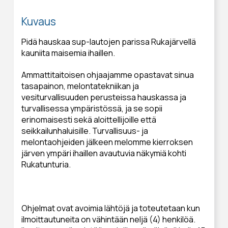
Kuvaus
Pidä hauskaa sup-lautojen parissa Rukajärvellä
kauniita maisemia ihaillen.
Ammattitaitoisen ohjaajamme opastavat sinua
tasapainon, melontatekniikan ja
vesiturvallisuuden perusteissa hauskassa ja
turvallisessa ympäristössä, ja se sopii
erinomaisesti sekä aloittellijoille että
seikkailunhaluisille. Turvallisuus- ja
melontaohjeiden jälkeen melomme kierroksen
järven ympäri ihaillen avautuvia näkymiä kohti
Rukatunturia.
Ohjelmat ovat avoimia lähtöjä ja toteutetaan kun
ilmoittautuneita on vähintään neljä (4) henkilöä.