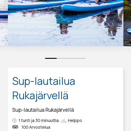
0
1
2
3
4
5
Sup-lautailua
Rukajärvellä
Sup-lautailua Rukajärvellä
1 tunti ja 30 minuuttia
Helppo
100 Arvostelua