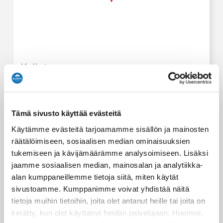
Kuljetus
Tätä elämystä varten tarjoamme kuljetuksen
seuraaviin paikkoihin:
Mastonaitio SkiBus stop at 14.45
Tämä sivusto käyttää evästeitä
Oivangin Lomakartano pick up point at 14.40
Käytämme evästeitä tarjoamamme sisällön ja mainosten
Ruka Valley SkiBus stop 14:40
räätälöimiseen, sosiaalisen median ominaisuuksien
Ruka Village SkiBus stop 14.30
tukemiseen ja kävijämäärämme analysoimiseen. Lisäksi
Rukan Salonki pick up point at 14.10
jaamme sosiaalisen median, mainosalan ja analytiikka-
alan kumppaneillemme tietoja siitä, miten käytät
sivustoamme. Kumppanimme voivat yhdistää näitä
tietoja muihin tietoihin, joita olet antanut heille tai joita on
kerätty, kun olet käyttänyt heidän palvelujaan. Huomioi,