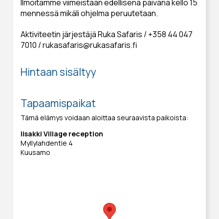
Ilmoitamme viimeistään edellisenä päivänä kello 15
mennessä mikäli ohjelma peruutetaan.
Aktiviteetin järjestäjä Ruka Safaris / +358 44 047
7010 / rukasafaris@rukasafaris.fi
Hintaan sisältyy
Tapaamispaikat
Tämä elämys voidaan aloittaa seuraavista paikoista:
Iisakki Village reception
Myllylahdentie 4
Kuusamo