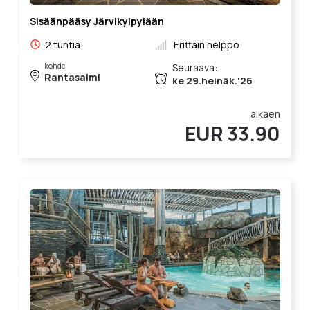
Sisäänpääsy Järvikylpylään
2 tuntia
Erittäin helppo
kohde
Seuraava:
Rantasalmi
ke 29.heinäk.'26
alkaen
EUR 33.90