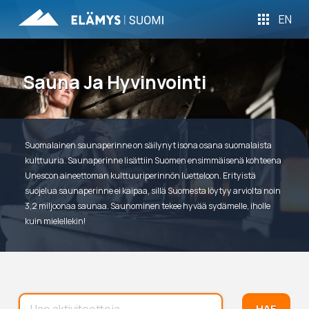
EN
Sauna Ja Hyvinvointi
Suomalainen saunaperinne on säilynyt isona osana suomalaista
kulttuuria. Saunaperinne lisättiin Suomen ensimmäisenä kohteena
Unescon aineettoman kulttuuriperinnön luetteloon. Erityistä
suojelua saunaperinne ei kaipaa, sillä Suomesta löytyy arviolta noin
3,2 miljoonaa saunaa. Saunominen tekee hyvää sydämelle, iholle
kuin mielellekin!