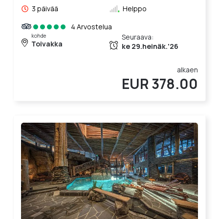
3 päivää
Helppo
4 Arvostelua
kohde
Seuraava:
Toivakka
ke 29.heinäk.'26
alkaen
EUR 378.00