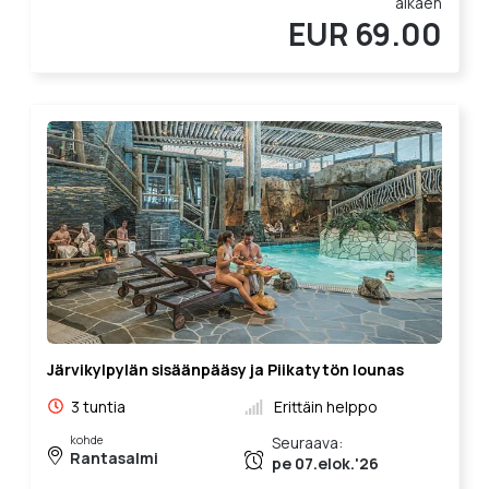
alkaen
EUR 69.00
Järvikylpylän sisäänpääsy ja Piikatytön lounas
3 tuntia
Erittäin helppo
kohde
Seuraava:
Rantasalmi
pe 07.elok.'26