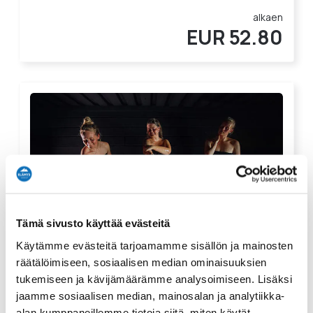
alkaen
EUR 52.80
Tämä sivusto käyttää evästeitä
Käytämme evästeitä tarjoamamme sisällön ja mainosten
Savusauna & Poreallas Varjolassa
räätälöimiseen, sosiaalisen median ominaisuuksien
2 tuntia
Helppo
tukemiseen ja kävijämäärämme analysoimiseen. Lisäksi
jaamme sosiaalisen median, mainosalan ja analytiikka-
kohde
Seuraava:
Laukaa
alan kumppaneillemme tietoja siitä, miten käytät