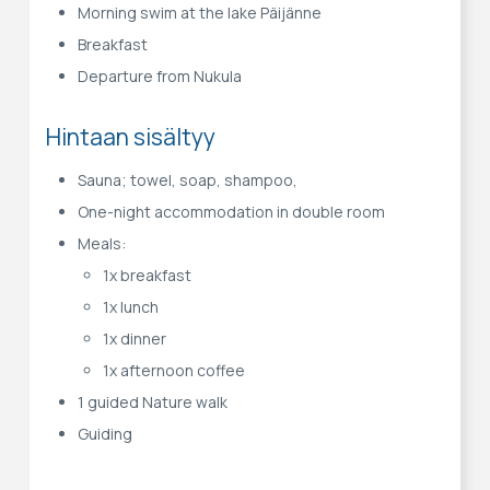
Morning swim at the lake Päijänne
Breakfast
Departure from Nukula
Hintaan sisältyy
Sauna; towel, soap, shampoo,
One-night accommodation in double room
Meals:
1x breakfast
1x lunch
1x dinner
1x afternoon coffee
1 guided Nature walk
Guiding