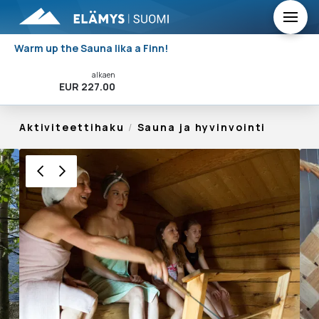
Warm up the Sauna lika a Finn!
alkaen
Varaa Nyt!
EUR 227.00
Aktiviteettihaku
/
Sauna ja hyvinvointi