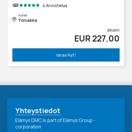
4 Arvostelua
kohde
Toivakka
alkaen
EUR 227.00
Varaa Nyt!
Yhteystiedot
Elämys DMC is part of Elämys Group -
corporation