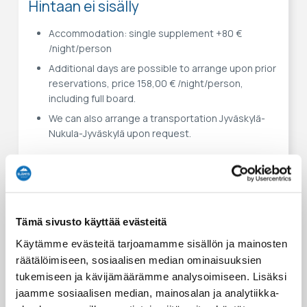
Hintaan ei sisälly
Accommodation: single supplement +80 €
/night/person
Additional days are possible to arrange upon prior
reservations, price 158,00 € /night/person,
including full board.
We can also arrange a transportation Jyväskylä-
Nukula-Jyväskylä upon request.
Huomioithan
We recommend that each participant will be able
to swim.
Tämä sivusto käyttää evästeitä
We do not recommend this activity for children
under 5 years old.
Käytämme evästeitä tarjoamamme sisällön ja mainosten
Would you please announce your allergies for
räätälöimiseen, sosiaalisen median ominaisuuksien
foodstuff.
tukemiseen ja kävijämäärämme analysoimiseen. Lisäksi
jaamme sosiaalisen median, mainosalan ja analytiikka-