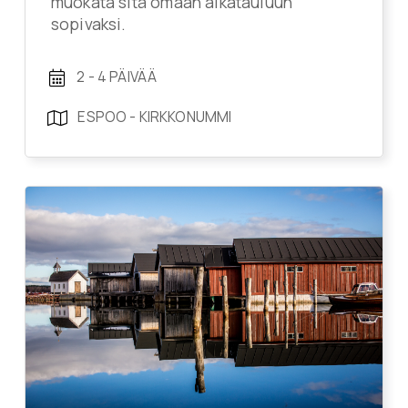
muokata sitä omaan aikatauluun
sopivaksi.
2 - 4 PÄIVÄÄ
ESPOO - KIRKKONUMMI