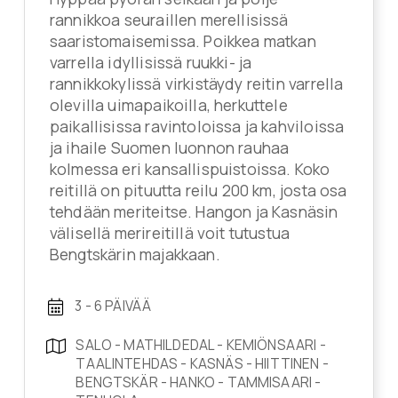
rannikkoa seuraillen merellisissä
saaristomaisemissa. Poikkea matkan
varrella idyllisissä ruukki- ja
rannikkokylissä virkistäydy reitin varrella
olevilla uimapaikoilla, herkuttele
paikallisissa ravintoloissa ja kahviloissa
ja ihaile Suomen luonnon rauhaa
kolmessa eri kansallispuistoissa. Koko
reitillä on pituutta reilu 200 km, josta osa
tehdään meriteitse. Hangon ja Kasnäsin
välisellä merireitillä voit tutustua
Bengtskärin majakkaan.
3 - 6 PÄIVÄÄ
SALO - MATHILDEDAL - KEMIÖNSAARI -
TAALINTEHDAS - KASNÄS - HIITTINEN -
BENGTSKÄR - HANKO - TAMMISAARI -