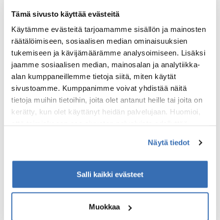
Pyöräillen
Mielenkiintoinen tapa päästä lähelle
Tämä sivusto käyttää evästeitä
saaristoa, merituulen tuoksuihin ja
Käytämme evästeitä tarjoamamme sisällön ja mainosten
auringon säteiden hellittäväksi on ottaa
räätälöimiseen, sosiaalisen median ominaisuuksien
alle fillari ja suunnata Pienelle
tukemiseen ja kävijämäärämme analysoimiseen. Lisäksi
Rengastielle. Tämä reitti on hieman yli
jaamme sosiaalisen median, mainosalan ja analytiikka-
100 kilometrin mittainen ja sen voi kulkea
alan kumppaneillemme tietoja siitä, miten käytät
kumpaan suuntaan tahansa, esimerkiksi
sivustoamme. Kumppanimme voivat yhdistää näitä
Naantalista Seilin saaren kautta Nauvoon
tietoja muihin tietoihin, joita olet antanut heille tai joita on
ja Turun halki aina takaisin Naantaliin.
kerätty, kun olet käyttänyt heidän palvelujaan. Huomioi,
Matkan varrella kannattaa pysähtyä
että toimiakseen osa sivuston palveluista edellyttää
herkuttelemaan vaikkapa idyllisessä
teknisten välttämättömien evästeiden lisäksi anonyymien
Naantalin vanhassa kaupungissa. Reitti
Näytä tiedot
tilastoevästeiden hyväksymistä.
on tehtävissä toukokuun puolesta välistä
elokuun loppuun. Saatavuus 29.08.2021
Salli kaikki evästeet
asti.
2 - 5 PÄIVÄÄ
Muokkaa