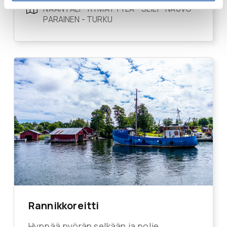
NAANTALI - RYMÄTTYLÄ - SEILI - NAUVO -
PARAINEN - TURKU
Rannikkoreitti
Hyppää pyörän selkään ja polje